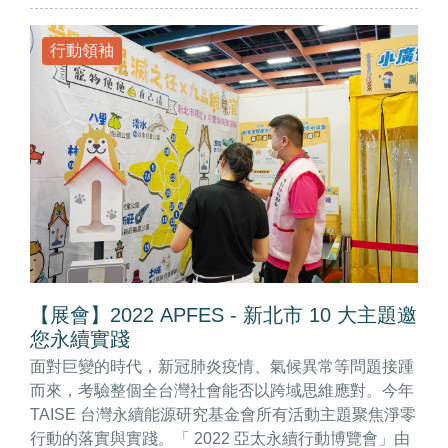
行動領袖
【展會】2022 APFES - 新北市 10 大主題邀
您永續實踐
面對巨變的時代，新冠肺炎疫情、氣候異常等問題接踵
而來，考驗整個全台灣社會能否以跨域思維應對。今年
TAISE 台灣永續能源研究基金會所有活動主題聚焦淨零
行動的落實與實踐。「 2022 亞太永續行動博覽會」由