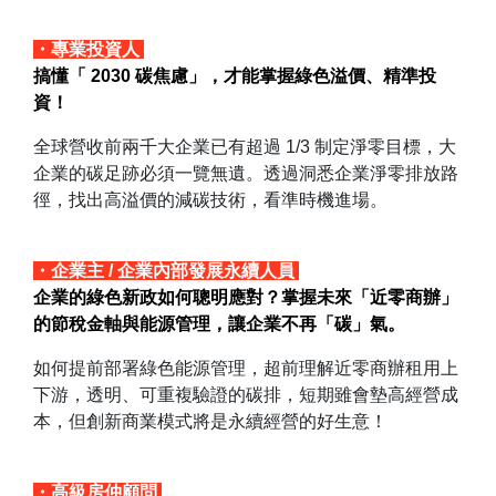
・專業投資人
搞懂「 2030 碳焦慮」，才能掌握綠色溢價、精準投
資！
全球營收前兩千大企業已有超過 1/3 制定淨零目標，大
企業的碳足跡必須一覽無遺。透過洞悉企業淨零排放路
徑，找出高溢價的減碳技術，看準時機進場。
・企業主 / 企業內部發展永續人員
企業的綠色新政如何聰明應對？掌握未來「近零商辦」
的節稅金軸與能源管理，讓企業不再「碳」氣。
如何提前部署綠色能源管理，超前理解近零商辦租用上
下游，透明、可重複驗證的碳排，短期雖會墊高經營成
本，但創新商業模式將是永續經營的好生意！
・高級房仲顧問