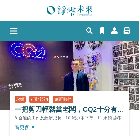
Previous
N
永續
行動領袖
創新夥伴
一把剪刀輕鬆當老闆，CQ2十分有型快剪全台展店的祕訣
8.合適的工作及經濟成長
10.減少不平等
11.永續城鄉
看更多