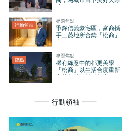
商，為城市留下美好天際
線
專題焦點
行動領袖
爭鋒信義豪宅區，富裔攜
手三菱地所合鑄「松裔」
之劍
專題焦點
觀點
稀有綠意中的都更美學
「松裔」以生活合度重新
定義信義的精緻住宅
行動領袖