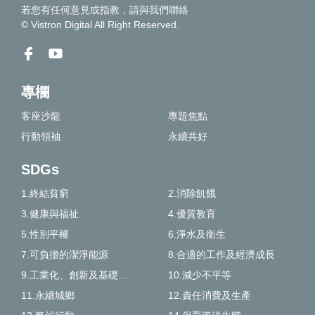
若您有任何意見或指教，請
與我們聯絡
© Vistron Digital All Right Reserved.
專欄
客座沙龍
專題焦點
行動領袖
永續共好
SDGs
1.終結貧窮
2.消除飢餓
3.健康與福祉
4.優質教育
5.性別平權
6.淨水及衛生
7.可負擔的潔淨能源
8.合適的工作及經濟成長
9.工業化、創新及基礎建設
10.減少不平等
11.永續城鄉
12.責任消費及生產