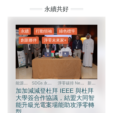
Pacific Circular Economy Roundtable
永續共好
Hotspot, APCER Hotspot）同步聯動，
完整呈現政策、產業與社會的三方鏈
結。
永續
行動領袖
綠色標竿
創新夥伴
淨零未來家+
能源效率
SDGs 永續指標
淨零碳排 Net Zero
新聞稿
加加減減登杜拜 IEEE 與杜拜
大學簽合作協議，結盟大同智
能升級光電案場 能助攻淨零轉
型