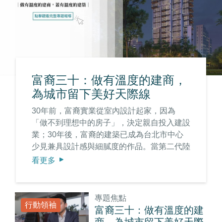
富裔三十：做有溫度的建商，
為城市留下美好天際線
30年前，富裔實業從室內設計起家，因為
「做不到理想中的房子」，決定親自投入建設
業；30年後，富裔的建築已成為台北市中心
少見兼具設計感與細膩度的作品。當第二代陸
續接棒後，要延續的不是規模，而是一份更難
看更多
傳承的事，品味與品格，以及對建築「讓城市
更好」的信念。
專題焦點
行動領袖
富裔三十：做有溫度的建