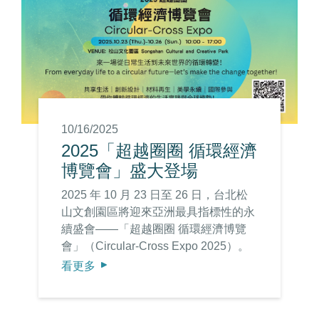
10/16/2025
2025「超越圈圈 循環經濟
博覽會」盛大登場
2025 年 10 月 23 日至 26 日，台北松
山文創園區將迎來亞洲最具指標性的永
續盛會——「超越圈圈 循環經濟博覽
會」（Circular-Cross Expo 2025）。
作為「循環經濟週」的重要核心活動，
看更多
本屆博覽會不僅集結超過百家國內外品
牌與組織線上、線下共同響應，更首度
與亞太循環經濟熱點暨論壇（Asia