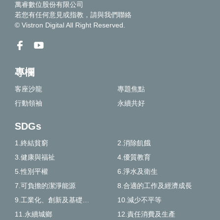
萬睿數位股份有限公司
若您有任何意見或指教，請
與我們聯絡
© Vistron Digital All Right Reserved.
專欄
客座沙龍
專題焦點
行動領袖
永續共好
SDGs
1.終結貧窮
2.消除飢餓
3.健康與福祉
4.優質教育
5.性別平權
6.淨水及衛生
7.可負擔的潔淨能源
8.合適的工作及經濟成長
9.工業化、創新及基礎建設
10.減少不平等
11.永續城鄉
12.責任消費及生產