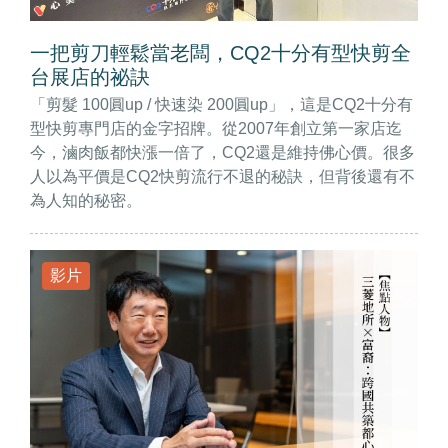
一把剪刀輕鬆當老闆，CQ2十分有型快剪全
台展店的祕訣
「剪髮 100圓up / 快速染 200圓up」，這是CQ2十分有
型快剪專門店的金字招牌。從2007年創立第一家店迄
今，滷肉飯都快漲一倍了，CQ2還是維持佛心價。很多
人以為平價是CQ2快剪流行不退的秘訣，但背後還有不
為人知的秘密。
影片