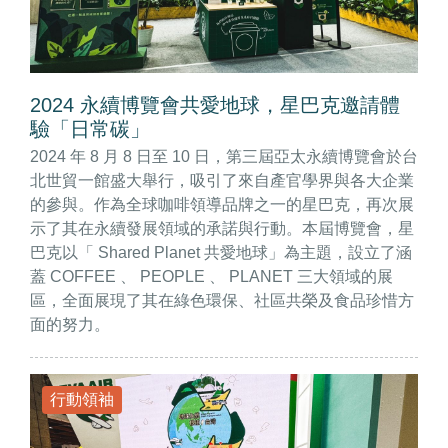
2024 永續博覽會共愛地球，星巴克邀請體
驗「日常碳」
2024 年 8 月 8 日至 10 日，第三屆亞太永續博覽會於台
北世貿一館盛大舉行，吸引了來自產官學界與各大企業
的參與。作為全球咖啡領導品牌之一的星巴克，再次展
示了其在永續發展領域的承諾與行動。本屆博覽會，星
巴克以「 Shared Planet 共愛地球」為主題，設立了涵
蓋 COFFEE 、 PEOPLE 、 PLANET 三大領域的展
區，全面展現了其在綠色環保、社區共榮及食品珍惜方
面的努力。
行動領袖