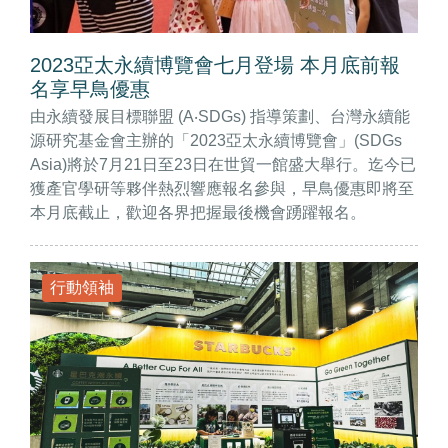
2023亞太永續博覽會七月登場 本月底前報
名享早鳥優惠
由永續發展目標聯盟 (A‧SDGs) 指導策劃、台灣永續能
源研究基金會主辦的「2023亞太永續博覽會」(SDGs
Asia)將於7月21日至23日在世貿一館盛大舉行。迄今已
獲產官學研等夥伴熱烈響應報名參與，早鳥優惠即將至
本月底截止，歡迎各界把握最後機會踴躍報名。
行動領袖