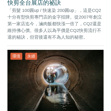
快剪全台展店的祕訣
「剪髮 100圓up / 快速染 200圓up」，這是CQ2
十分有型快剪專門店的金字招牌。從2007年創立
第一家店迄今，滷肉飯都快漲一倍了，CQ2還是
維持佛心價。很多人以為平價是CQ2快剪流行不
退的秘訣，但背後還有不為人知的秘密。
環境
永續