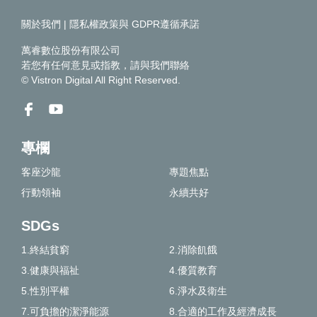
關於我們
|
隱私權政策與 GDPR遵循承諾
萬睿數位股份有限公司
若您有任何意見或指教，請
與我們聯絡
© Vistron Digital All Right Reserved.
專欄
客座沙龍
專題焦點
行動領袖
永續共好
SDGs
1.終結貧窮
2.消除飢餓
3.健康與福祉
4.優質教育
5.性別平權
6.淨水及衛生
7.可負擔的潔淨能源
8.合適的工作及經濟成長