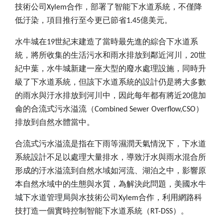
技術公司
Xylem
合作，部署了智能下水道系統，不僅降
低汙染，項目推行至今更已節省
1.45
億美元。
水牛城在
19
世紀末建造了當時最先進的綜合下水道系
統，將所收集的生活污水和雨水排放到鄰近河川，
20
世
紀中葉，水牛城新建一座大型的廢水處理設施，同時升
級了下水道系統，但該下水道系統的設計仍是將大多數
的雨水與汙水排放到河川中，因此每年都有將近
20
億加
侖的合流式污水溢流（
Combined Sewer Overflow,CSO
）
排放到自然水體當中。
合流式污水溢流是指在下雨等濕潤天氣情況下，下水道
系統設計不足以處理大量排水，導致汙水與雨水混合所
形成的汙水溢流到自然水域如河流、湖泊之中，影響原
本自然水域中的生態與水質，為解決此問題，
美國水牛
城下水道管理局與
水技術公司
Xylem
合作，利用網路科
技打造一個實時控制智能下水道系統（
RT-DSS
）。