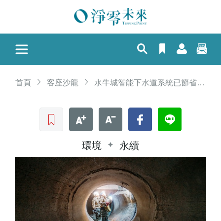
首頁
客座沙龍
水牛城智能下水道系統已節省1.45億美元
收藏文章
文字加大
文字縮小
Facebook
LINE
環境
永續