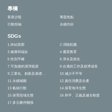
專欄
客座沙龍
專題焦點
行動領袖
永續共好
SDGs
1.終結貧窮
2.消除飢餓
3.健康與福祉
4.優質教育
5.性別平權
6.淨水及衛生
7.可負擔的潔淨能源
8.合適的工作及經濟成長
9.工業化、創新及基礎建設
10.減少不平等
11.永續城鄉
12.責任消費及生產
13.氣候行動
14.保育海洋生態
15.保育陸域生態
16.和平、正義及健全制度
17.多元夥伴關係