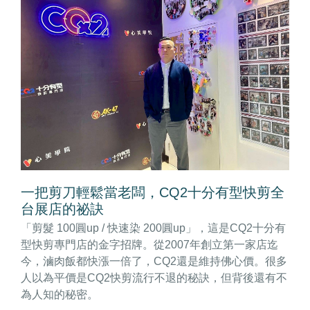
一把剪刀輕鬆當老闆，CQ2十分有型快剪全
台展店的祕訣
「剪髮 100圓up / 快速染 200圓up」，這是CQ2十分有
型快剪專門店的金字招牌。從2007年創立第一家店迄
今，滷肉飯都快漲一倍了，CQ2還是維持佛心價。很多
人以為平價是CQ2快剪流行不退的秘訣，但背後還有不
為人知的秘密。