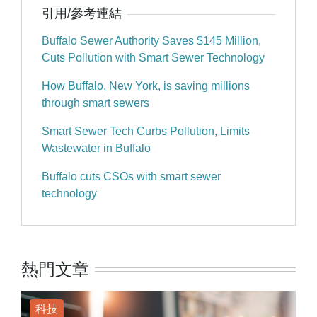
引用/參考連結
Buffalo Sewer Authority Saves $145 Million,
Cuts Pollution with Smart Sewer Technology
How Buffalo, New York, is saving millions
through smart sewers
Smart Sewer Tech Curbs Pollution, Limits
Wastewater in Buffalo
Buffalo cuts CSOs with smart sewer
technology
熱門文章
科技