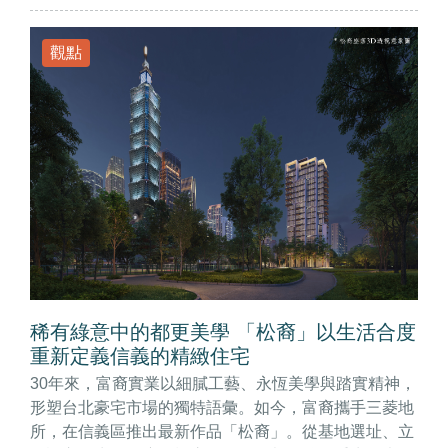
觀點
稀有綠意中的都更美學 「松裔」以生活合度
重新定義信義的精緻住宅
30年來，富裔實業以細膩工藝、永恆美學與踏實精神，
形塑台北豪宅市場的獨特語彙。如今，富裔攜手三菱地
所，在信義區推出最新作品「松裔」。從基地選址、立