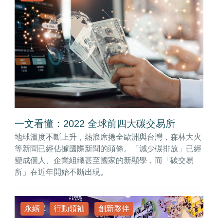
一文看懂：2022 全球前四大碳交易所
地球溫度不斷上升，熱浪席捲全歐洲與台灣，森林大火
等新聞已經佔據國際新聞的頭條。「減少碳排放」已經
變成個人、企業組織甚至國家的新顯學，而「碳交易
所」在近年開始不斷出現。
永續
行動領袖
創新夥伴