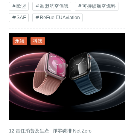
歐盟
歐盟航空倡議
可持續航空燃料
SAF
ReFuelEUAviation
永續
科技
12.責任消費及生產
淨零碳排 Net Zero