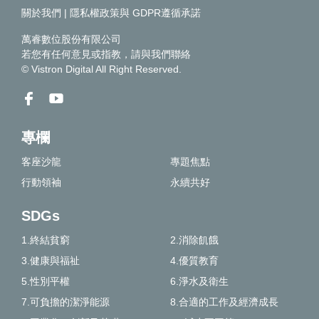
關於我們
|
隱私權政策與 GDPR遵循承諾
萬睿數位股份有限公司
若您有任何意見或指教，請
與我們聯絡
© Vistron Digital All Right Reserved.
專欄
客座沙龍
專題焦點
行動領袖
永續共好
SDGs
1.終結貧窮
2.消除飢餓
3.健康與福祉
4.優質教育
5.性別平權
6.淨水及衛生
7.可負擔的潔淨能源
8.合適的工作及經濟成長