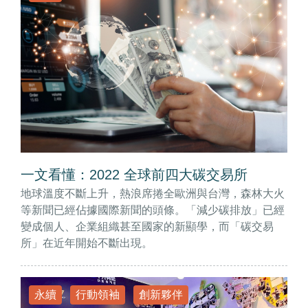
一文看懂：2022 全球前四大碳交易所
地球溫度不斷上升，熱浪席捲全歐洲與台灣，森林大火
等新聞已經佔據國際新聞的頭條。「減少碳排放」已經
變成個人、企業組織甚至國家的新顯學，而「碳交易
所」在近年開始不斷出現。
永續
行動領袖
創新夥伴