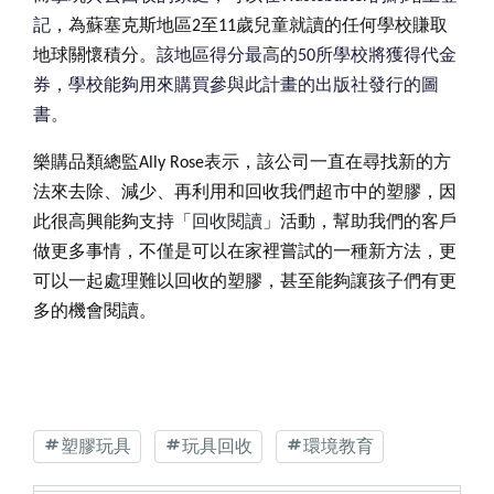
記，
為蘇塞克斯地區
2
至
11
歲兒童就讀的任何學校賺取
地球關懷積分。
該地區得分最高的
50
所學校將獲得代金
券，學校能夠用來購買參與此計畫的出版社發行的圖
書。
樂購品類總監
Ally Rose
表示，該公司一直在尋找新的方
法來去除、減少、再利用和回收我們超市中的塑膠，因
此很高興能夠支持「
回收閱讀
」活動，幫助我們的客戶
做更多事情，不僅是可以在家裡嘗試的一種新方法，更
可以一起處理難以回收的塑膠，甚至能夠讓孩子們有更
多的機會閱讀。
塑膠玩具
玩具回收
環境教育