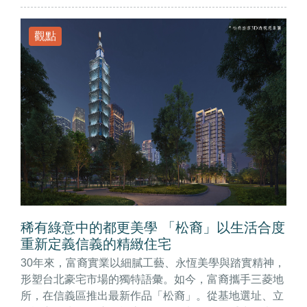
觀點
稀有綠意中的都更美學 「松裔」以生活合度
重新定義信義的精緻住宅
30年來，富裔實業以細膩工藝、永恆美學與踏實精神，
形塑台北豪宅市場的獨特語彙。如今，富裔攜手三菱地
所，在信義區推出最新作品「松裔」。從基地選址、立