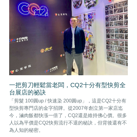
一把剪刀輕鬆當老闆，CQ2十分有型快剪全
台展店的祕訣
「剪髮 100圓up / 快速染 200圓up」，這是CQ2十分有
型快剪專門店的金字招牌。從2007年創立第一家店迄
今，滷肉飯都快漲一倍了，CQ2還是維持佛心價。很多
人以為平價是CQ2快剪流行不退的秘訣，但背後還有不
為人知的秘密。