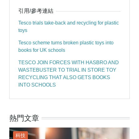
引用/參考連結
Tesco trials take-back and recycling for plastic
toys
Tesco scheme turns broken plastic toys into
books for UK schools
TESCO JOIN FORCES WITH HASBRO AND
WASTEBUSTER TO TRIAL IN STORE TOY
RECYCLING THAT ALSO GETS BOOKS
INTO SCHOOLS
熱門文章
科技