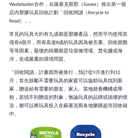
Wastebuster
合作，在薩塞克斯郡（
Sussex
）推出第一個
店內塑膠玩具回收計劃「回收閱讀（
Recycle to
Read
）」。
常見的玩具大約有九成都是塑膠產品，然而平均使用其
僅有
6
個月，而有高達
8
成的玩具因為被丟棄、回收困難
等等因素，最後的歸屬都是垃圾掩埋場、焚化爐或海
洋，造成嚴重的環境問題。
「回收閱讀」計畫因而被推行，預計從
9
月進行到
12
月，首先
鼓勵不需要玩具的家庭可以協助玩具找到新
家，贈送給有需要的朋友、家人、當地慈善機構或學
校，若找不到贈送的對象，無論玩具的品牌或損壞的情
況，都可以將玩具投入在蘇塞克斯各地樂購超市回收箱
中。