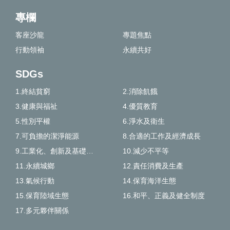
專欄
客座沙龍
專題焦點
行動領袖
永續共好
SDGs
1.終結貧窮
2.消除飢餓
3.健康與福祉
4.優質教育
5.性別平權
6.淨水及衛生
7.可負擔的潔淨能源
8.合適的工作及經濟成長
9.工業化、創新及基礎建設
10.減少不平等
11.永續城鄉
12.責任消費及生產
13.氣候行動
14.保育海洋生態
15.保育陸域生態
16.和平、正義及健全制度
17.多元夥伴關係