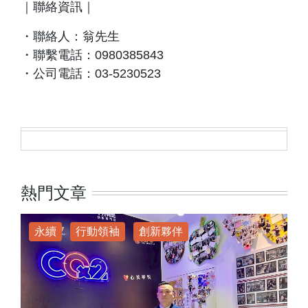
｜聯絡資訊｜
・聯絡人：翁先生
・聯繫電話：0980385843
・公司電話：03-5230523
熱門文章
永續
行動領袖
創新夥伴