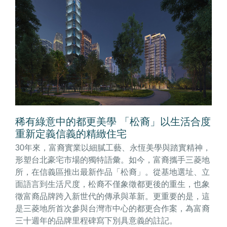
稀有綠意中的都更美學 「松裔」以生活合度
重新定義信義的精緻住宅
30年來，富裔實業以細膩工藝、永恆美學與踏實精神，
形塑台北豪宅市場的獨特語彙。如今，富裔攜手三菱地
所，在信義區推出最新作品「松裔」。從基地選址、立
面語言到生活尺度，松裔不僅象徵都更後的重生，也象
徵富裔品牌跨入新世代的傳承與革新。更重要的是，這
是三菱地所首次參與台灣市中心的都更合作案，為富裔
三十週年的品牌里程碑寫下別具意義的註記。