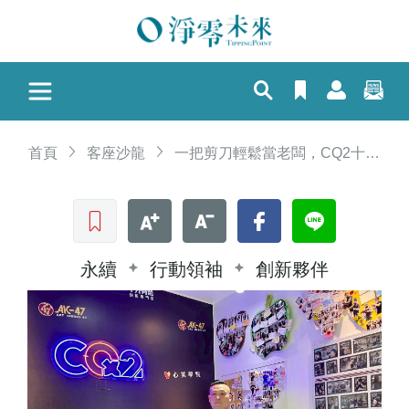
首頁
客座沙龍
一把剪刀輕鬆當老闆，CQ2十分有型快剪全台展店的祕訣
收藏文章
文字加大
文字縮小
Facebook
LINE
永續
行動領袖
創新夥伴