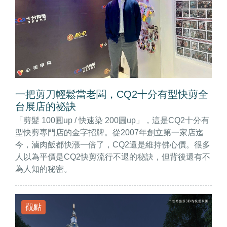
一把剪刀輕鬆當老闆，CQ2十分有型快剪全
台展店的祕訣
「剪髮 100圓up / 快速染 200圓up」，這是CQ2十分有
型快剪專門店的金字招牌。從2007年創立第一家店迄
今，滷肉飯都快漲一倍了，CQ2還是維持佛心價。很多
人以為平價是CQ2快剪流行不退的秘訣，但背後還有不
為人知的秘密。
觀點