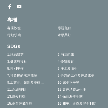
專欄
客座沙龍
專題焦點
行動領袖
永續共好
SDGs
1.終結貧窮
2.消除飢餓
3.健康與福祉
4.優質教育
5.性別平權
6.淨水及衛生
7.可負擔的潔淨能源
8.合適的工作及經濟成長
9.工業化、創新及基礎建設
10.減少不平等
11.永續城鄉
12.責任消費及生產
13.氣候行動
14.保育海洋生態
15.保育陸域生態
16.和平、正義及健全制度