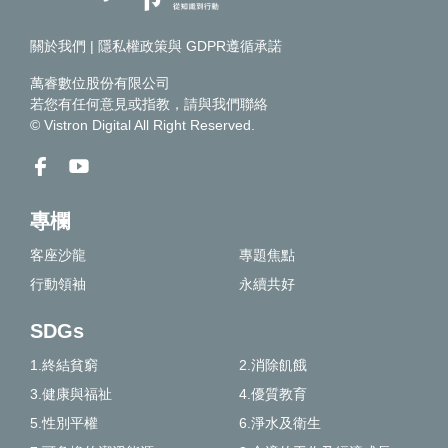
關於我們
|
隱私權政策與 GDPR遵循承諾
萬睿數位股份有限公司
若您有任何意見或指教，請
與我們聯絡
© Vistron Digital All Right Reserved.
專欄
客座沙龍
專題焦點
行動領袖
永續共好
SDGs
1.終結貧窮
2.消除飢餓
3.健康與福祉
4.優質教育
5.性別平權
6.淨水及衛生