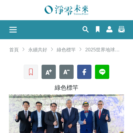
首頁
永續共好
綠色標竿
2025世界地球日｜第二屆「淨零地球博覽會」聚焦建築產業ASR行動力
收藏文章
文字加大
文字縮小
Facebook
LINE
綠色標竿