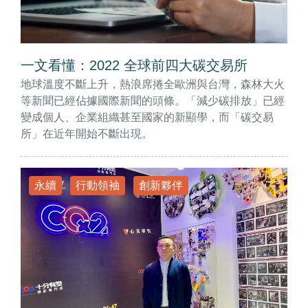
一文看懂：2022 全球前四大碳交易所
地球溫度不斷上升，熱浪席捲全歐洲與台灣，森林大火
等新聞已經佔據國際新聞的頭條。「減少碳排放」已經
變成個人、企業組織甚至國家的新顯學，而「碳交易
所」在近年開始不斷出現。
永續
行動領袖
創新夥伴