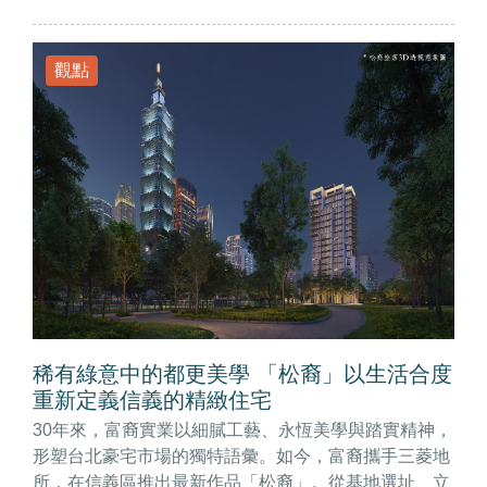
觀點
稀有綠意中的都更美學 「松裔」以生活合度
重新定義信義的精緻住宅
30年來，富裔實業以細膩工藝、永恆美學與踏實精神，
形塑台北豪宅市場的獨特語彙。如今，富裔攜手三菱地
所，在信義區推出最新作品「松裔」。從基地選址、立