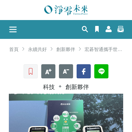
首頁
永續共好
創新夥伴
宏碁智通攜手世雅育樂（SEGA Taiwan）攻佔娛樂支付市場 打造全台智慧金流新典範
收藏文章
文字加大
文字縮小
Facebook
LINE
科技
創新夥伴