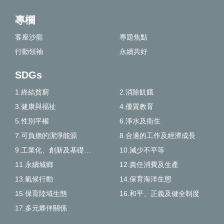
專欄
客座沙龍
專題焦點
行動領袖
永續共好
SDGs
1.終結貧窮
2.消除飢餓
3.健康與福祉
4.優質教育
5.性別平權
6.淨水及衛生
7.可負擔的潔淨能源
8.合適的工作及經濟成長
9.工業化、創新及基礎建設
10.減少不平等
11.永續城鄉
12.責任消費及生產
13.氣候行動
14.保育海洋生態
15.保育陸域生態
16.和平、正義及健全制度
17.多元夥伴關係