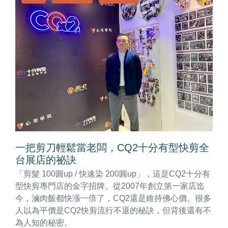
一把剪刀輕鬆當老闆，CQ2十分有型快剪全
台展店的祕訣
「剪髮 100圓up / 快速染 200圓up」，這是CQ2十分有
型快剪專門店的金字招牌。從2007年創立第一家店迄
今，滷肉飯都快漲一倍了，CQ2還是維持佛心價。很多
人以為平價是CQ2快剪流行不退的秘訣，但背後還有不
為人知的秘密。