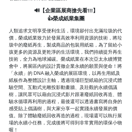
🔊【企業區展商搶先看!!!】
👍榮成紙業集團
人類追求文明享受便利生活，環境卻付出充滿垃圾的代
價，榮成紙業致力於發展高效率利用資源的技術，將垃
圾中的廢紙再生，製成商品的包裝用紙箱，為了留給小
孩更多的資源及更乾淨的生活環境，我們持續提升再生
技術，全力為地球減碳。榮成紙業在本次亞太永續博覽
會中，將展區內的設計貫徹企業永續的願景與使命！將
「永續」的 DNA 融入榮成的展區環境，以再生用紙及
紙板作為整體設計主軸，透過現場巨型紙箱的沉浸式體
驗空間、互動式光雕投影動畫牆、及壯觀的永續倡議
樹，讓民眾可以藉由沉浸式影片跟著廢紙回收再造、體
驗水循環再利用的過程，最後還可以透過書寫將自身的
感受貼上倡議樹，與大家分享一起實踐永續發展的價
值。除了體驗廢紙回收再造的過程，現場還可以執行展
場的永續小任務，完成後將可得到非常實用的環保小物
喔！