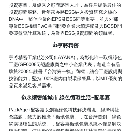
投資專業，及優秀之顧問諮詢人才，為客戶提供最佳的
投資顧問服務。近年來亦將ESG納入投資研究之核心
DNA中，堅信企業的EPS及ESG同等重要，並與外部
專業ESG機構PwC共同開發企業永續評鑑及與BCSD開
發碳盤查計算系統，為業界ESG投資顧問的領航者。
👍亨將精密
亨將精密工業(股)公司(LAYANA)，為彰化唯一取得綠色
工廠(GF00085)認證廠商之中小企業代表；創造自有品
牌於2008年註冊「台灣第一筷」商標，結合工廠設備與
技術能力，堅持100%廠內自製環保餐具，以MIT優良的
品質來滿足客戶需求。
👍永續智能城市 綠色循環生活~配客嘉
PackAge+配客嘉以創新綠色科技解決環境、經濟與社
會議題，致力於推廣「循環包裝」，在台灣首創「綠色
網購循環生態系統」，配客嘉循環包裝系統不僅是解決
環境問題，使用過的循環包裝部分送往社福單位清潔消