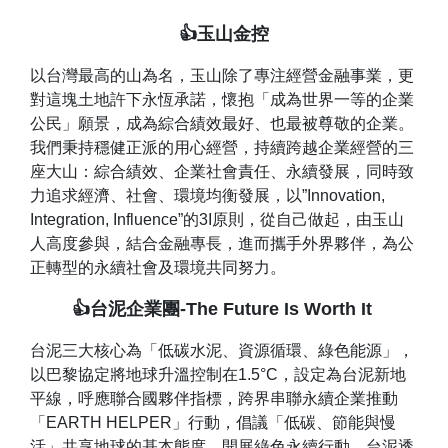
👍玉山金控
以台灣最高的山為名，玉山除了專注經營金融事業，更
對這塊土地許下永恆承諾，懷抱「成為世界一等的企業
公民」願景，成為綜合績效最好、也最被尊敬的企業。
我們秉持穩健正派的用心經營，持續跨越企業經營的三
座大山：綜合績效、企業社會責任、永續發展，同時致
力追求經濟、社會、環境均衡發展，以”Innovation,
Integration, Influence”的3I原則，從自己做起，由玉山
人高度參與，結合金融專長，進而攜手外界夥伴，為公
正轉型的永續社會及環境共同努力。
👍台泥企業團-The Future Is Worth It
台泥三大核心為「低碳水泥、資源循環、綠色能源」，
以巴黎協定將地球升溫控制在1.5°C，設定為台泥新地
平線，呼應聯合國夥伴指標，跨界串聯永續企業推動
「EARTH HELPER」行動，倡議「低碳、節能與慢
活」共享地球的基本態度，開展綠色永續行動。台泥透