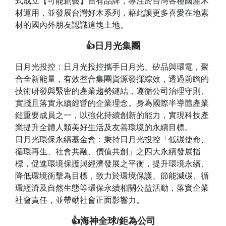
式成立【可能創藝】自有品牌，專注於台灣各種國產木
材運用，並發展台灣好木系列，藉此讓更多喜愛在地素
材的國內外朋友認識這塊土地。
👍日月光集團
日月光投控：日月光投控攜手日月光、矽品與環電，聚
合全新能量，有效整合集團資源發揮綜效，透過前瞻的
技術研發與緊密的產業趨勢鏈結，遵循公司治理守則、
實踐且落實永續經營的企業理念。身為國際半導體產業
鏈重要成員之一，以強化持續創新的能力，實現科技產
業提升全體人類美好生活及友善環境的永續目標。
日月光環保永續基金會：秉持日月光投控「低碳使命、
循環再生、社會共融、價值共創」之四大永續發展指
標，促進環境保護與經濟發展之平衡，提升環境永續、
降低環境衝擊為目標，致力於環境保護、節能減碳、循
環經濟及自然生態等環保永續相關公益活動，落實企業
社會責任，並帶動社會正面影響力。
👍海神全球/鉅為公司