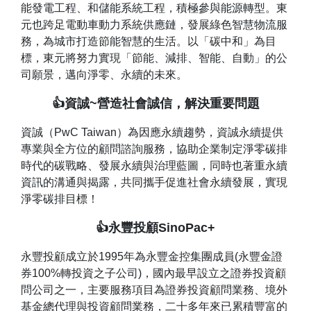
能發電工程、和儲能系統工程，積極參與能源轉型。東
元也跨足電動車動力系統供應鏈，發展綠色智慧物流服
務，為城市打造節能智慧的生活。以「碳中和」為目
標，東元將努力實現「節能、減排、智能、自動」的公
司願景，邁向淨零、永續的未來。
👍資誠~營造社會誠信，解決重要問題
資誠（PwC Taiwan）為因應永續趨勢，資誠永續提供
專業與全方位的顧問諮詢服務，協助企業制定淨零碳排
時代的碳戰略、發展永續與治理藍圖，同時也著重永續
資訊的溝通與揭露，共同攜手促進社會永續發展，實現
淨零碳排目標！
👍永豐投顧SinoPac+
永豐投顧成立於1995年為永豐金控集團成員(永豐金證
券100%轉投資之子公司)，國內最早設立之證券投資顧
問公司之一，主要服務項目為證券投資顧問業務、境外
基金總代理與投資顧問業務，二十多年來已累積豐富的