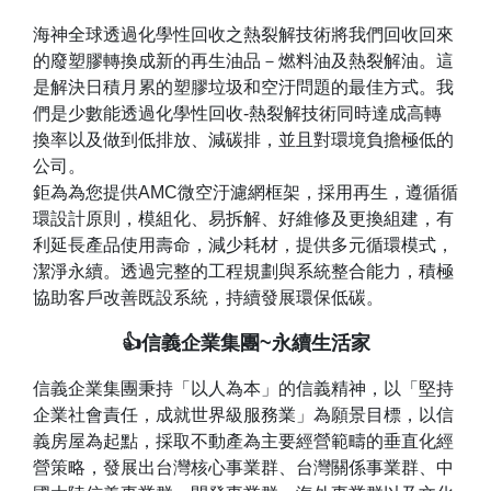
海神全球透過化學性回收之熱裂解技術將我們回收回來
的廢塑膠轉換成新的再生油品－燃料油及熱裂解油。這
是解決日積月累的塑膠垃圾和空汙問題的最佳方式。我
們是少數能透過化學性回收-熱裂解技術同時達成高轉
換率以及做到低排放、減碳排，並且對環境負擔極低的
公司。
鉅為為您提供AMC微空汙濾網框架，採用再生，遵循循
環設計原則，模組化、易拆解、好維修及更換組建，有
利延長產品使用壽命，減少耗材，提供多元循環模式，
潔淨永續。透過完整的工程規劃與系統整合能力，積極
協助客戶改善既設系統，持續發展環保低碳。
👍信義企業集團~永續生活家
信義企業集團秉持「以人為本」的信義精神，以「堅持
企業社會責任，成就世界級服務業」為願景目標，以信
義房屋為起點，採取不動產為主要經營範疇的垂直化經
營策略，發展出台灣核心事業群、台灣關係事業群、中