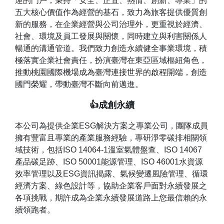
運的門戶，秉持「安全、正直、熱情、創新、專業」的
五大核心價值作為經營的基石，致力為旅客提供優質創
新的服務，在企業經營與公司治理外，更重視於經濟、
社會、環境及員工發展與關懷，同時建立與利害關係人
暢通的溝通管道。我們致力創造永續健全事業環境，積
極落實企業社會責任，扮演臺灣在東亞區域樞紐角色，
推動桃園國際機場成為臺灣連接世界的啟程開端，創造
國門榮耀，帶動臺灣不斷向前邁進。
👍成創永續
本公司為提供企業ESG解決方案之專業公司，團隊成員
擁有豐富且專業的產業服務經驗，專研淨零碳排相關領
域技術，包括ISO 14064-1溫室氣體盤查、ISO 14067
產品碳足跡、ISO 50001能源管理、ISO 46001水資源
效率管理以及ESG資訊揭露、氣候變遷風險管理、循環
經濟方案、綠色設計等，協助企業客戶面對永續發展之
各項挑戰，期許成為企業永續發展道路上您最信賴的永
續領跑者。