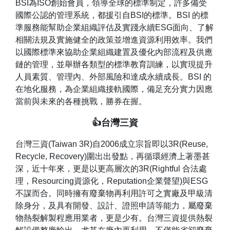
BSI為ISO創始會員，領導全球的標準制定，許多備受
國際公認的管理系統，都援引自BSI的標準。BSI 的標
準服務能幫助企業組織評估及實踐永續ESG面向、了解
相關法規及實施健全的政策並增進資源利用效率。我們
以國際標準來協助企業組織建置及優化內部流程及供應
鏈的管理，並舉辦各類型的標準教育訓練，以實現提升
人員素質、管理內、外部風險和達成永續成長。BSI 的
在地化服務，為企業組織接軌國際，備足充分實力因應
當前與未來的各種挑戰，勝券在握。
👍台灣三資
台灣三資(Taiwan 3R)自2006成立宗旨即以3R(Reuse,
Recycle, Recovery)圍出出發點，再循環經濟上著墨甚
深，近十年來，更是以更高層次的3R(Rightful 合法處
理，Resourcing資源化，Reputation企業聲望)與ESG
不謀而合。同時擁有廢棄物再利用許可之實廠及甲級清
除身分，及具有開發、設計、證照申請等能力，屬廢棄
物熱裂解製程應用業者，更是少有。台灣三資提供熱裂