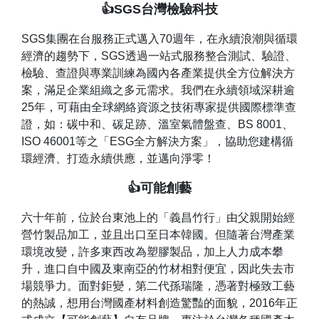
👍SGS台灣檢驗科技
SGS集團在台服務正式邁入70週年，在永續浪潮與循環
經濟的趨勢下，SGS透過一站式服務整合測試、驗證、
檢驗、查證與專業訓練為國內各產業提供全方位解決方
案，滿足企業組織之多元需求。我們在永續領域深耕逾
25年，可藉由全球網絡資源之技術專家提供國際標準查
證，如：碳中和、碳足跡、溫室氣體盤查、BS 8001、
ISO 46001等之「ESG全方解決方案」，協助您建構循
環經濟、打造永續供應，並邁向淨零！
👍可能創藝
六十年前，位於台東池上的「義昌竹行」由父親開始經
營竹製品加工，並且出口至日本韓國。但隨著台灣產業
環境改變，許多東西改為塑膠製品，加上人力成本攀
升，進口自中國及東南亞的竹材相對便宜，因此失去市
場競爭力。面對鉅變，第二代孫瑞隆，憑著對極致工藝
的熱誠，想用台灣國產材料創造驚豔的面貌，2016年正