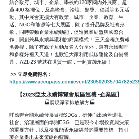
結合政府、城市、企業、學校約120家國內外展商、超
過 400 格攤位，及高峰會、論壇、頒獎、倡議等多元活
動。其中展會更擴大有政策、城市、企業、教育、生
活、NGO和能源等七大展區，除了提升品牌及社會形
象，同時帶動企業永續動能，促進異業結盟與國際合
作，開創兼具永續與獲利的商業模式！ 三天全程免費報
名參觀，除了有親子互動及名人分享外，還有永續咖啡
和多樣好禮天天送！也歡迎大家利用低碳運輸及自備餐
具，7/21-23 號就在世貿一館，一起實踐永續！
>> 立即免費報名：
https://www.accupass.com/event/230502035704782523
【2023亞太永續博覽會展區巡禮~企業區】
🏭展現淨零排放解方🏭
呼應聯合國永續發展目標SDGs，衍伸而出涵蓋環境、
社會、治理層面的準則ESG，已是現今市場投資與決策
的重要方針，以及檢視能否永續經營的重要指標，指引
著企業畫出未來策略的藍圖。