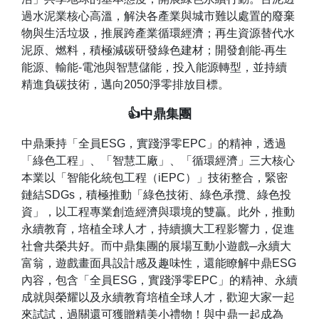
過水泥業核心高溫，解決各產業與城市難以處置的廢棄
物與生活垃圾，推展跨產業循環經濟；再生資源替代水
泥原、燃料，積極減碳研發綠色建材；開發創能-再生
能源、輸能-電池與智慧儲能，投入能源轉型，並持續
精進負碳技術，邁向2050淨零排放目標。
👍中鼎集團
中鼎秉持「全員ESG，實踐淨零EPC」的精神，透過
「綠色工程」、「智慧工廠」、「循環經濟」三大核心
本業以「智能化統包工程（iEPC）」技術整合，緊密
鏈結SDGs，積極推動「綠色技術、綠色承攬、綠色投
資」，以工程專業創造經濟與環境的雙贏。此外，推動
永續教育，培植全球人才，持續擴大工程影響力，促進
社會共榮共好。而中鼎集團的展場互動小遊戲─永續大
富翁，遊戲畫面具設計感及趣味性，還能瞭解中鼎ESG
內容，包含「全員ESG，實踐淨零EPC」的精神、永續
成就與榮耀以及永續教育培植全球人才，歡迎大家一起
來試試，過關還可獲贈精美小禮物！與中鼎一起成為