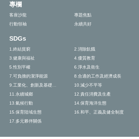
專欄
客座沙龍
專題焦點
行動領袖
永續共好
SDGs
1.終結貧窮
2.消除飢餓
3.健康與福祉
4.優質教育
5.性別平權
6.淨水及衛生
7.可負擔的潔淨能源
8.合適的工作及經濟成長
9.工業化、創新及基礎建設
10.減少不平等
11.永續城鄉
12.責任消費及生產
13.氣候行動
14.保育海洋生態
15.保育陸域生態
16.和平、正義及健全制度
17.多元夥伴關係