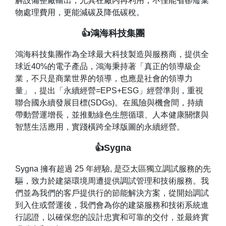
解設備整廠輸出，尤其在廠內再利用，不僅能省卻廢棄
物處理費用，更能減碳及降低碳稅。
👍鴻海科技集團
鴻海科技集團作為全球最大科技製造與服務商，提供全
球近40%的電子產品，鴻海秉持著「真正的領導級企
業，不只是商業世界的領導，也應是社會的領導力
量」，提出「永續經營=EPS+ESG」經營準則，重視
聯合國永續發展目標(SDGs)。在風險與機會間，持續
帶動營運增長，並推動綠色生態循環、人本健康關懷與
智慧生活應用，實踐橫跨全球版圖的永續經營。
👍Sygna
Sygna 擁有超過 25 年經驗, 是亞太區獨立調試服務的先
驅，致力於建築環境周遭提供調試管理和技術服務。我
們並為我們的客戶提供行的節能解決方案，從開始調試
到入住或營運後，我們會為你的建築服務和技術系統進
行認證，以確保您的設計忠實和可靠的交付，並最終實