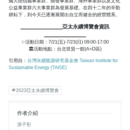
國大陸信義事業群、開發事業群、海外事業群以及文化
公益事業群六大事業群為發展基礎。在四十二年的辛勤
耕耘下，到今天已逐漸展開出自立而健全的經營體系。
╴╴╴╴╴╴╴╴亞太永續博覽會資訊
╴╴╴╴╴╴╴╴
✨活動日期：7/21(五)-7/23(日) 09:00-17:00
🏛活動地點：台北世貿一館(A+D區)
引用自：
台灣永續能源研究基金會 Taiwan Institute for
Sustainable Energy (TAISE)
2023亞太永續博覽會
作者介紹
游子彤