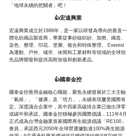
「地球永續的把關者」吧！
👍宏遠興業
宏遠興業成立於1988年，是一家以研發為導向的垂直一
體化紡織品製造商，專業從事紗線紡紗、加撚、織造、
染色、整理、印花、塗層、複合和特殊整理。 Everest
為運動、戶外、城市、休閒和工業材料等領域的全球領
先品牌開發和提供高附加值和創新產品。
👍國泰金控
國泰金控善用金融核心職能，聚焦永續發展於三大主軸
「氣候」、「健康」及「培力」，永續表現屢受國際肯
定。深度議合企業中，其中四家高碳排企業已做出淨零
或碳中和承諾。國泰金控積極參與國際倡議，111年4月
正式成為台灣金融業首家國際再生能源倡議「RE100」
會員，承諾西元2050年全球營運據點達100%再生能源
使用；9月通過科學基礎減碳目標倡議組織(SBTi)核定