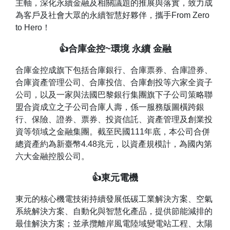
主軸，深化永續金融及相關議題的推展與落實，致力成
為客戶及社會大眾的永續智慧好夥伴，攜手From Zero
to Hero！
👍合庫金控~環境 永續 金融
合庫金控成旗下包括合庫銀行、合庫票券、合庫證券、
合庫資產管理公司、合庫投信、合庫創投等六家全資子
公司，以及一家與法國巴黎銀行集團旗下子公司策略聯
盟合資成立之子公司合庫人壽，係一服務版圖橫跨銀
行、保險、證券、票券、投資信託、資產管理及創業投
資等領域之金融集團。截至民國111年底，本公司合併
總資產約為新臺幣4.48兆元，以資產規模計，為國內第
六大金融控股公司。
👍東元電機
東元的核心機電技術持續發展低碳工業解決方案、空氣
系統解決方案、自動化與智慧化產品，提供節能減排的
最佳解決方案；並承攬離岸風電陸域變電站工程、太陽