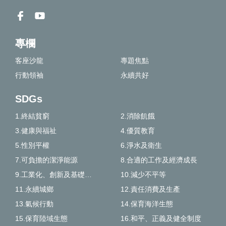
專欄
客座沙龍
專題焦點
行動領袖
永續共好
SDGs
1.終結貧窮
2.消除飢餓
3.健康與福祉
4.優質教育
5.性別平權
6.淨水及衛生
7.可負擔的潔淨能源
8.合適的工作及經濟成長
9.工業化、創新及基礎建設
10.減少不平等
11.永續城鄉
12.責任消費及生產
13.氣候行動
14.保育海洋生態
15.保育陸域生態
16.和平、正義及健全制度