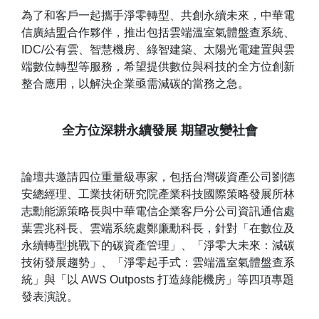
為了和客戶一起攜手淨零轉型、共創永續未來，中華電
信廣結盟合作夥伴，推出包括雲端溫室氣體盤查系統、
IDC/公有雲、智慧機房、綠智建築、太陽光電建置與雲
端數位轉型等服務，希望提供數位與科技的全方位創新
整合應用，以解決企業亟需減碳的當務之急。
全方位深耕永續發展 期望改變社會
論壇共邀請四位重量級專家，包括台灣碳資產公司劉德
安總經理、工業技術研究院產業科技國際策略發展所林
志勳能源策略長與中華電信企業客戶分公司資訊通信處
葉雲兆科長、雲端系統處鄭廉勳科長，針對「在數位及
永續轉型挑戰下的碳資產管理」、「淨零大未來：減碳
技術發展趨勢」、「淨零起手式：雲端溫室氣體盤查系
統」與「以 AWS Outposts 打造綠能機房」等四項專題
發表演說。