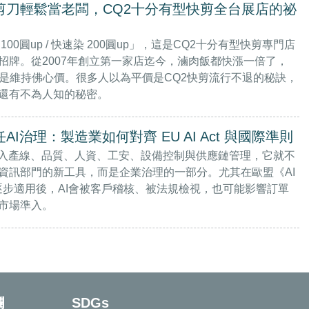
剪刀輕鬆當老闆，CQ2十分有型快剪全台展店的祕
100圓up / 快速染 200圓up」，這是CQ2十分有型快剪專門店
招牌。從2007年創立第一家店迄今，滷肉飯都快漲一倍了，
還是維持佛心價。很多人以為平價是CQ2快剪流行不退的秘訣，
還有不為人知的秘密。
AI治理：製造業如何對齊 EU AI Act 與國際準則
進入產線、品質、人資、工安、設備控制與供應鏈管理，它就不
資訊部門的新工具，而是企業治理的一部分。尤其在歐盟《AI
》逐步適用後，AI會被客戶稽核、被法規檢視，也可能影響訂單
市場準入。
欄
SDGs