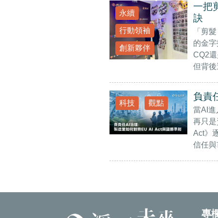
一把
永續
訣
行動領袖
「剪髮 
的金字
創新夥伴
CQ2
但背後
負責任
科技
觀點
當AI
再只是
Act
信任與
專