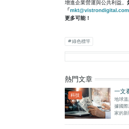
增進企業營運與公共利益。
「
mkt@vistrondigital.com
更多可能！
綠色標竿
熱門文章
一文
科技
地球溫
據國際
家的新