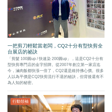
一把剪刀輕鬆當老闆，CQ2十分有型快剪全
台展店的祕訣
「剪髮 100圓up / 快速染 200圓up」，這是CQ2十分有
型快剪專門店的金字招牌。從2007年創立第一家店迄
今，滷肉飯都快漲一倍了，CQ2還是維持佛心價。很多
人以為平價是CQ2快剪流行不退的秘訣，但背後還有不
為人知的秘密。
行動領袖