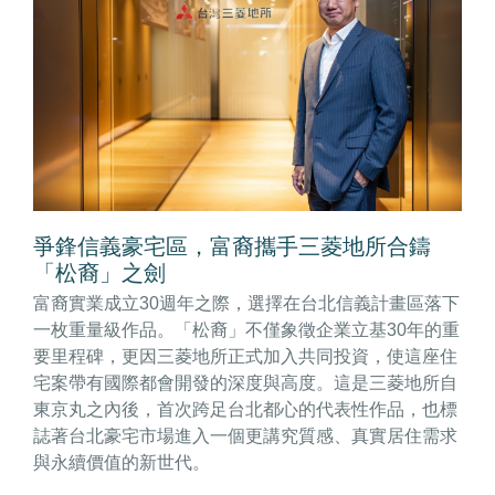
爭鋒信義豪宅區，富裔攜手三菱地所合鑄
「松裔」之劍
富裔實業成立30週年之際，選擇在台北信義計畫區落下
一枚重量級作品。「松裔」不僅象徵企業立基30年的重
要里程碑，更因三菱地所正式加入共同投資，使這座住
宅案帶有國際都會開發的深度與高度。這是三菱地所自
東京丸之內後，首次跨足台北都心的代表性作品，也標
誌著台北豪宅市場進入一個更講究質感、真實居住需求
與永續價值的新世代。