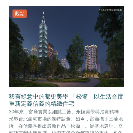
觀點
稀有綠意中的都更美學 「松裔」以生活合度
重新定義信義的精緻住宅
30年來，富裔實業以細膩工藝、永恆美學與踏實精神，
形塑台北豪宅市場的獨特語彙。如今，富裔攜手三菱地
所，在信義區推出最新作品「松裔」。從基地選址、立