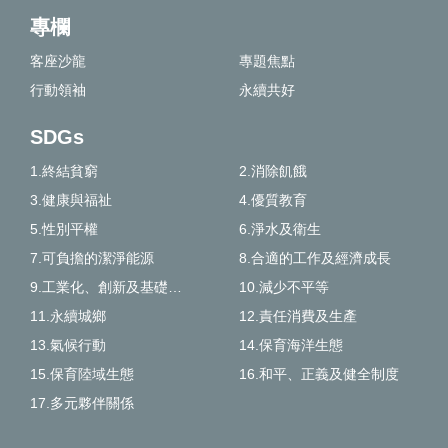
專欄
客座沙龍
專題焦點
行動領袖
永續共好
SDGs
1.終結貧窮
2.消除飢餓
3.健康與福祉
4.優質教育
5.性別平權
6.淨水及衛生
7.可負擔的潔淨能源
8.合適的工作及經濟成長
9.工業化、創新及基礎建設
10.減少不平等
11.永續城鄉
12.責任消費及生產
13.氣候行動
14.保育海洋生態
15.保育陸域生態
16.和平、正義及健全制度
17.多元夥伴關係