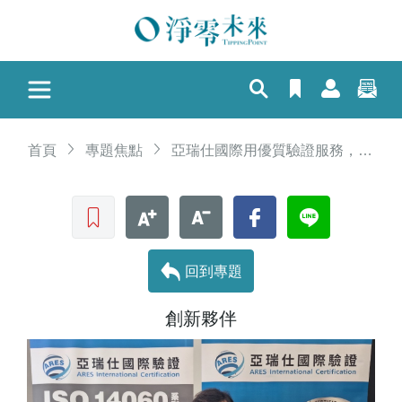
首頁
專題焦點
亞瑞仕國際用優質驗證服務，強化台商鏈結國際永續競爭
收藏文章
文字加大
文字縮小
Facebook
LINE
回到專題
創新夥伴