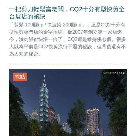
一把剪刀輕鬆當老闆，CQ2十分有型快剪全
台展店的祕訣
「剪髮 100圓up / 快速染 200圓up」，這是CQ2十分有
型快剪專門店的金字招牌。從2007年創立第一家店迄
今，滷肉飯都快漲一倍了，CQ2還是維持佛心價。很多
人以為平價是CQ2快剪流行不退的秘訣，但背後還有不
為人知的秘密。
觀點