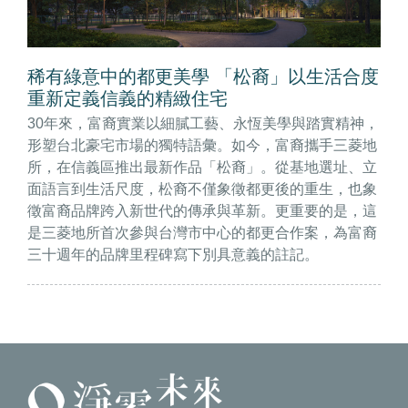
稀有綠意中的都更美學 「松裔」以生活合度
重新定義信義的精緻住宅
30年來，富裔實業以細膩工藝、永恆美學與踏實精神，
形塑台北豪宅市場的獨特語彙。如今，富裔攜手三菱地
所，在信義區推出最新作品「松裔」。從基地選址、立
面語言到生活尺度，松裔不僅象徵都更後的重生，也象
徵富裔品牌跨入新世代的傳承與革新。更重要的是，這
是三菱地所首次參與台灣市中心的都更合作案，為富裔
三十週年的品牌里程碑寫下別具意義的註記。