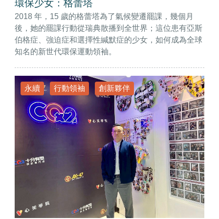
環保少女：格蕾塔
2018 年，15 歲的格蕾塔為了氣候變遷罷課，幾個月
後，她的罷課行動從瑞典散播到全世界；這位患有亞斯
伯格症、強迫症和選擇性緘默症的少女，如何成為全球
知名的新世代環保運動領袖。
永續
行動領袖
創新夥伴