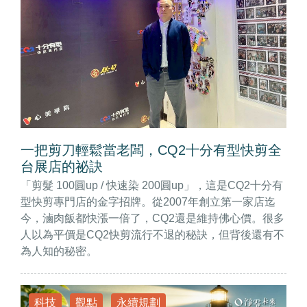
一把剪刀輕鬆當老闆，CQ2十分有型快剪全
台展店的祕訣
「剪髮 100圓up / 快速染 200圓up」，這是CQ2十分有
型快剪專門店的金字招牌。從2007年創立第一家店迄
今，滷肉飯都快漲一倍了，CQ2還是維持佛心價。很多
人以為平價是CQ2快剪流行不退的秘訣，但背後還有不
為人知的秘密。
科技
觀點
永續規劃