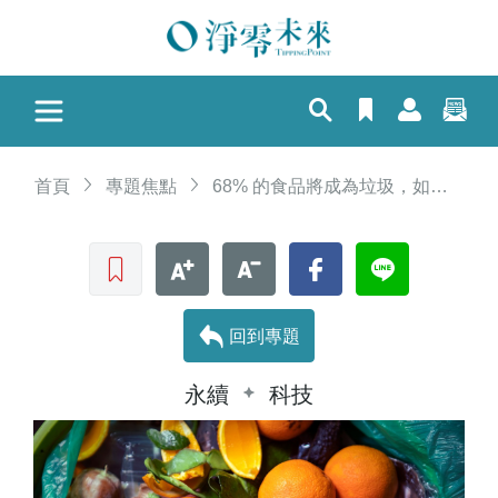
首頁
專題焦點
68% 的食品將成為垃圾，如何解決剩食問題？
收藏文章
文字加大
文字縮小
Facebook
LINE
回到專題
永續
科技