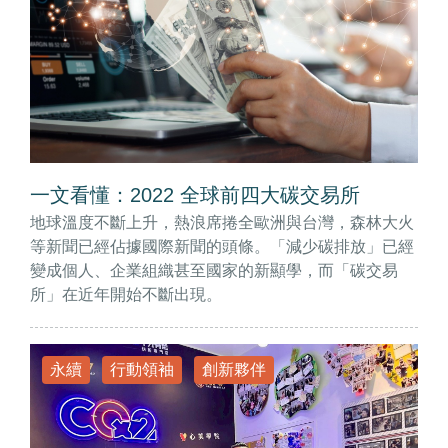
一文看懂：2022 全球前四大碳交易所
地球溫度不斷上升，熱浪席捲全歐洲與台灣，森林大火
等新聞已經佔據國際新聞的頭條。「減少碳排放」已經
變成個人、企業組織甚至國家的新顯學，而「碳交易
所」在近年開始不斷出現。
永續
行動領袖
創新夥伴