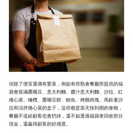
但除了便宜還偶有驚喜，例如有些熟食餐廳所提供的福
袋會裝滿鷹嘴豆、意大利麵、醬汁意大利麵、沙拉、紅
捲心菜、橄欖、鷹嘴豆餅、鮪魚、烤雞肉塊、馬鈴薯沙
拉和涼拌捲心菜的盒子，這些都是當天快到期的食物，
餐廳不送給顧客也會扔掉，還不如透過福袋來回收部分
現金，還贏得顧客的好感度。