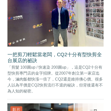
一把剪刀輕鬆當老闆，CQ2十分有型快剪全
台展店的祕訣
「剪髮 100圓up / 快速染 200圓up」，這是CQ2十分有
型快剪專門店的金字招牌。從2007年創立第一家店迄
今，滷肉飯都快漲一倍了，CQ2還是維持佛心價。很多
人以為平價是CQ2快剪流行不退的秘訣，但背後還有不
為人知的秘密。
影片