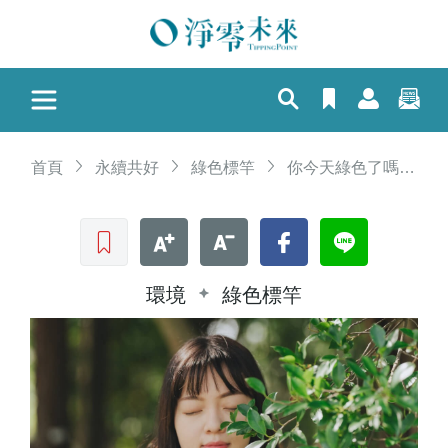
首頁
永續共好
綠色標竿
你今天綠色了嗎？放下手機 3 分鐘，21 天重建生活好習慣
收藏文章
文字加大
文字縮小
Facebook
LINE
環境
綠色標竿