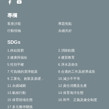
專欄
客座沙龍
專題焦點
行動領袖
永續共好
SDGs
1.終結貧窮
2.消除飢餓
3.健康與福祉
4.優質教育
5.性別平權
6.淨水及衛生
7.可負擔的潔淨能源
8.合適的工作及經濟成長
9.工業化、創新及基礎建設
10.減少不平等
11.永續城鄉
12.責任消費及生產
13.氣候行動
14.保育海洋生態
15.保育陸域生態
16.和平、正義及健全制度
17.多元夥伴關係