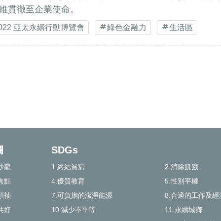
維貫徹至企業使命。
2022 亞太永續行動博覽會
綠色金融力
生活區
欄
SDGs
沙龍
1.終結貧窮
2.消除飢餓
焦點
4.優質教育
5.性別平權
領袖
7.可負擔的潔淨能源
8.合適的工作及經
共好
10.減少不平等
11.永續城鄉