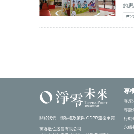
的思
專
客座
專題
關於我們
|
隱私權政策與 GDPR遵循承諾
行動
永續
萬睿數位股份有限公司