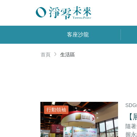
客座沙龍
首頁
生活區
SDG
行動領袖
【展
隨著
握永