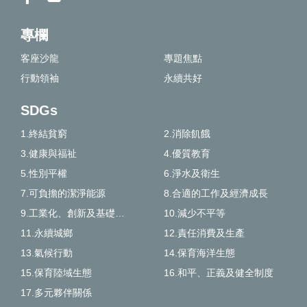
專欄
客座沙龍
專題焦點
行動領袖
永續共好
SDGs
1.終結貧窮
2.消除飢餓
3.健康與福祉
4.優質教育
5.性別平權
6.淨水及衛生
7.可負擔的潔淨能源
8.合適的工作及經濟成長
9.工業化、創新及基礎建設
10.減少不平等
11.永續城鄉
12.責任消費及生產
13.氣候行動
14.保育海洋生態
15.保育陸域生態
16.和平、正義及健全制度
17.多元夥伴關係