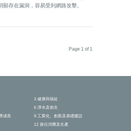
備明顯存在漏洞，容易受到網路攻擊。
Page 1 of 1
3.健康與福祉
6.淨水及衛生
濟成長
9.工業化、創新及基礎建設
12.責任消費及生產