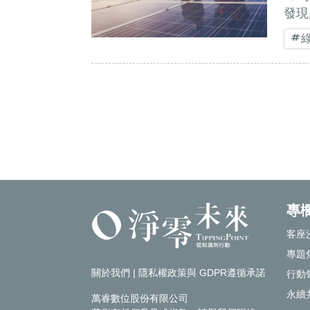
發現
專
客座
專題
關於我們
|
隱私權政策與 GDPR遵循承諾
行動
永續
萬睿數位股份有限公司