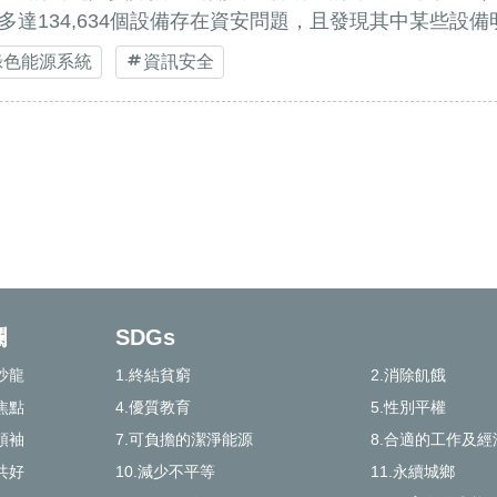
多達134,634個設備存在資安問題，且發現其中某些設
綠色能源系統
資訊安全
欄
SDGs
沙龍
1.終結貧窮
2.消除飢餓
焦點
4.優質教育
5.性別平權
領袖
7.可負擔的潔淨能源
8.合適的工作及經
共好
10.減少不平等
11.永續城鄉