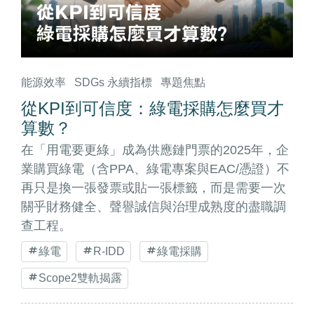
能源效率
SDGs 永續指標
專題焦點
從KPI到可信度：綠電採購怎麼買才
算數？
在「用電要更綠」成為供應鏈門票的2025年，企
業購買綠電（含PPA、綠電專案與EAC/憑證）不
再只是換一張發票或貼一張標籤，而是需要一次
關乎財務健全、聲譽誠信與治理成熟度的盡職調
查工程。
綠電
R-IDD
綠電採購
Scope2雙軌揭露