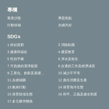
專欄
客座沙龍
專題焦點
行動領袖
永續共好
SDGs
1.終結貧窮
2.消除飢餓
3.健康與福祉
4.優質教育
5.性別平權
6.淨水及衛生
7.可負擔的潔淨能源
8.合適的工作及經濟成長
9.工業化、創新及基礎建設
10.減少不平等
11.永續城鄉
12.責任消費及生產
13.氣候行動
14.保育海洋生態
15.保育陸域生態
16.和平、正義及健全制度
17.多元夥伴關係