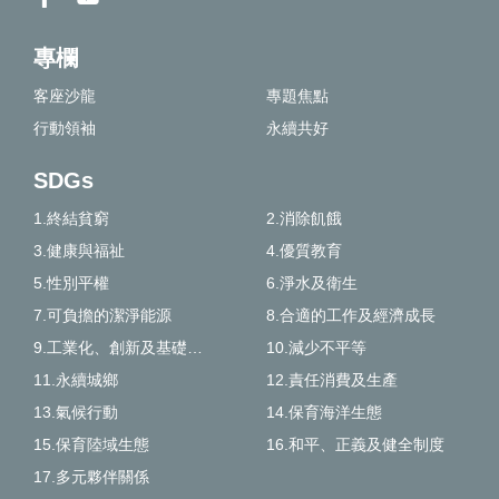
專欄
客座沙龍
專題焦點
行動領袖
永續共好
SDGs
1.終結貧窮
2.消除飢餓
3.健康與福祉
4.優質教育
5.性別平權
6.淨水及衛生
7.可負擔的潔淨能源
8.合適的工作及經濟成長
9.工業化、創新及基礎建設
10.減少不平等
11.永續城鄉
12.責任消費及生產
13.氣候行動
14.保育海洋生態
15.保育陸域生態
16.和平、正義及健全制度
17.多元夥伴關係