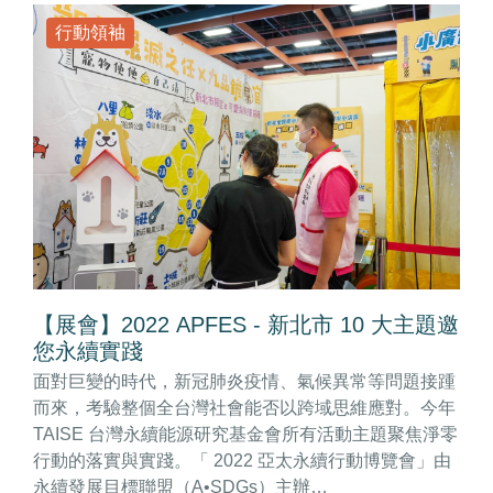
行動領袖
【展會】2022 APFES - 新北市 10 大主題邀
您永續實踐
面對巨變的時代，新冠肺炎疫情、氣候異常等問題接踵
而來，考驗整個全台灣社會能否以跨域思維應對。今年
TAISE 台灣永續能源研究基金會所有活動主題聚焦淨零
行動的落實與實踐。「 2022 亞太永續行動博覽會」由
永續發展目標聯盟（A•SDGs）主辦…