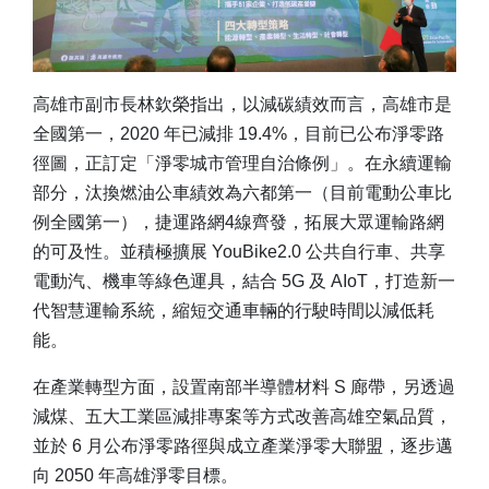
高雄市副市長林欽榮指出，以減碳績效而言，高雄市是
全國第一，2020 年已減排 19.4%，目前已公布淨零路
徑圖，正訂定「淨零城市管理自治條例」。在永續運輸
部分，汰換燃油公車績效為六都第一（目前電動公車比
例全國第一），捷運路網4線齊發，拓展大眾運輸路網
的可及性。並積極擴展 YouBike2.0 公共自行車、共享
電動汽、機車等綠色運具，結合 5G 及 AIoT，打造新一
代智慧運輸系統，縮短交通車輛的行駛時間以減低耗
能。
在產業轉型方面，設置南部半導體材料 S 廊帶，另透過
減煤、五大工業區減排專案等方式改善高雄空氣品質，
並於 6 月公布淨零路徑與成立產業淨零大聯盟，逐步邁
向 2050 年高雄淨零目標。