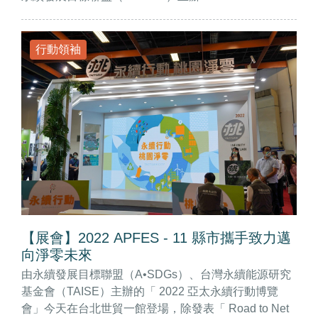
行動領袖
【展會】2022 APFES - 11 縣市攜手致力邁
向淨零未來
由永續發展目標聯盟（A•SDGs）、台灣永續能源研究
基金會（TAISE）主辦的「 2022 亞太永續行動博覽
會」今天在台北世貿一館登場，除發表「 Road to Net