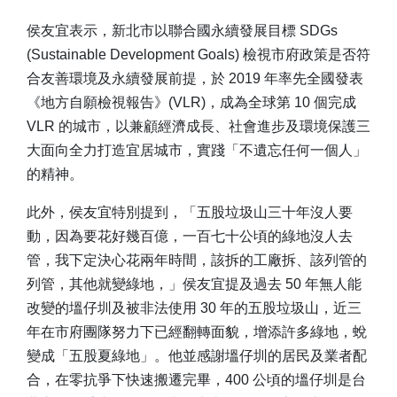
侯友宜表示，新北市以聯合國永續發展目標 SDGs
(Sustainable Development Goals) 檢視市府政策是否符
合友善環境及永續發展前提，於 2019 年率先全國發表
《地方自願檢視報告》(VLR)，成為全球第 10 個完成
VLR 的城市，以兼顧經濟成長、社會進步及環境保護三
大面向全力打造宜居城市，實踐「不遺忘任何一個人」
的精神。
此外，侯友宜特別提到，「五股垃圾山三十年沒人要
動，因為要花好幾百億，一百七十公頃的綠地沒人去
管，我下定決心花兩年時間，該拆的工廠拆、該列管的
列管，其他就變綠地，」侯友宜提及過去 50 年無人能
改變的塭仔圳及被非法使用 30 年的五股垃圾山，近三
年在市府團隊努力下已經翻轉面貌，增添許多綠地，蛻
變成「五股夏綠地」。他並感謝塭仔圳的居民及業者配
合，在零抗爭下快速搬遷完畢，400 公頃的塭仔圳是台