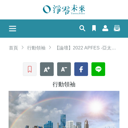
首頁
行動領袖
【論壇】2022 APFES -亞太永續行動博覽會 六都首長同場拚淨零
收藏文章
文字加大
文字縮小
Facebook
LINE
行動領袖