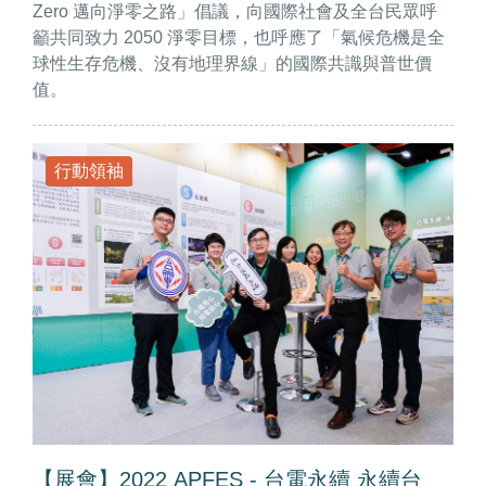
Zero 邁向淨零之路」倡議，向國際社會及全台民眾呼
籲共同致力 2050 淨零目標，也呼應了「氣候危機是全
球性生存危機、沒有地理界線」的國際共識與普世價
值。
行動領袖
【展會】2022 APFES - 台電永續 永續台