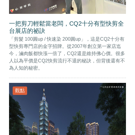
一把剪刀輕鬆當老闆，CQ2十分有型快剪全
台展店的祕訣
「剪髮 100圓up / 快速染 200圓up」，這是CQ2十分有
型快剪專門店的金字招牌。從2007年創立第一家店迄
今，滷肉飯都快漲一倍了，CQ2還是維持佛心價。很多
人以為平價是CQ2快剪流行不退的秘訣，但背後還有不
為人知的秘密。
觀點