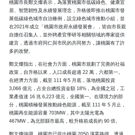
桃園市長鄭文燦表示，為落實桃園市低碳綠色、健康宜
居、智慧韌性及永續發展理念，升格後即推出桃園市發
展低碳綠色城市自治條例，設立綠色城市推動小組，並
在2021年成立「桃園市政府永續發展會」，皆由市長親
自擔任召集人，並外聘產官學研等相關領域的專家提供
建言，透過市府同仁與市民的共同努力，讓桃園有了許
多的改變。
鄭文燦指出，在社會力方面，桃園市規劃了完善的社福
政策，自升格以來，人口成長超過 22 萬，六都第一。
在經濟力方面，截至 111 年5 月底，落地桃園投資
3,066 億元，占全台總投資金額 18%，為全國之冠，工
業產值達 16 兆 6,223 億元，全國第一。在環境力的部
分，桃園積極發展推動綠色能源，截至 111 年 5 月止，
桃園再生能源容量 703MW，其中太陽光電為
467MW，為北部縣市最高，較升格前成長約 90 倍。
鄭文燦強調，桃園市已提出桃園 2050 淨零路徑，透過