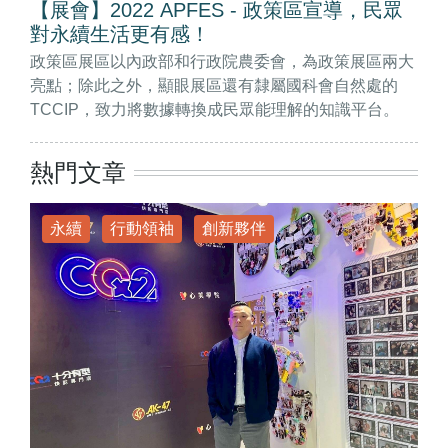
【展會】2022 APFES - 政策區宣導，民眾
對永續生活更有感！
政策區展區以內政部和行政院農委會，為政策展區兩大
亮點；除此之外，顯眼展區還有隸屬國科會自然處的
TCCIP，致力將數據轉換成民眾能理解的知識平台。
熱門文章
永續
行動領袖
創新夥伴