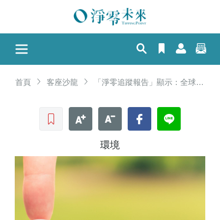
首頁
客座沙龍
「淨零追蹤報告」顯示：全球控溫 1.5℃ 截止時間再縮短
收藏文章
文字加大
文字縮小
Facebook
LINE
環境