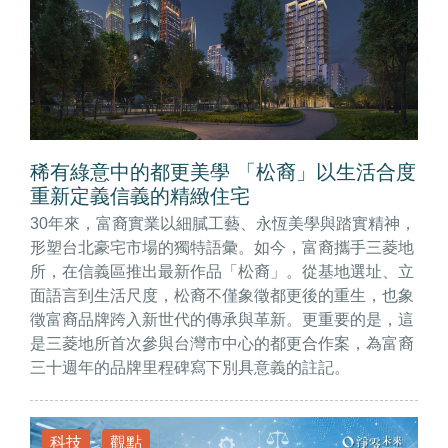
稀有綠意中的都更美學 「松裔」以生活合度
重新定義信義的精緻住宅
30年來，富裔實業以細膩工藝、永恆美學與踏實精神，
形塑台北豪宅市場的獨特語彙。如今，富裔攜手三菱地
所，在信義區推出最新作品「松裔」。從基地選址、立
面語言到生活尺度，松裔不僅象徵都更後的重生，也象
徵富裔品牌跨入新世代的傳承與革新。更重要的是，這
是三菱地所首次參與台灣市中心的都更合作案，為富裔
三十週年的品牌里程碑寫下別具意義的註記。
科技
觀點