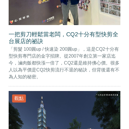
一把剪刀輕鬆當老闆，CQ2十分有型快剪全
台展店的祕訣
「剪髮 100圓up / 快速染 200圓up」，這是CQ2十分有
型快剪專門店的金字招牌。從2007年創立第一家店迄
今，滷肉飯都快漲一倍了，CQ2還是維持佛心價。很多
人以為平價是CQ2快剪流行不退的秘訣，但背後還有不
為人知的秘密。
觀點