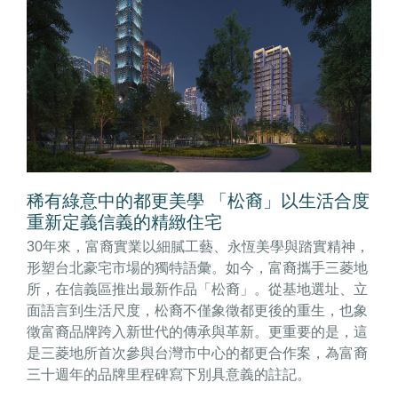
稀有綠意中的都更美學 「松裔」以生活合度
重新定義信義的精緻住宅
30年來，富裔實業以細膩工藝、永恆美學與踏實精神，
形塑台北豪宅市場的獨特語彙。如今，富裔攜手三菱地
所，在信義區推出最新作品「松裔」。從基地選址、立
面語言到生活尺度，松裔不僅象徵都更後的重生，也象
徵富裔品牌跨入新世代的傳承與革新。更重要的是，這
是三菱地所首次參與台灣市中心的都更合作案，為富裔
三十週年的品牌里程碑寫下別具意義的註記。