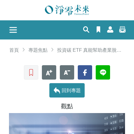
首頁
專題焦點
投資碳 ETF 真能幫助產業脫碳轉型嗎？
收藏文章
文字加大
文字縮小
Facebook
LINE
回到專題
觀點