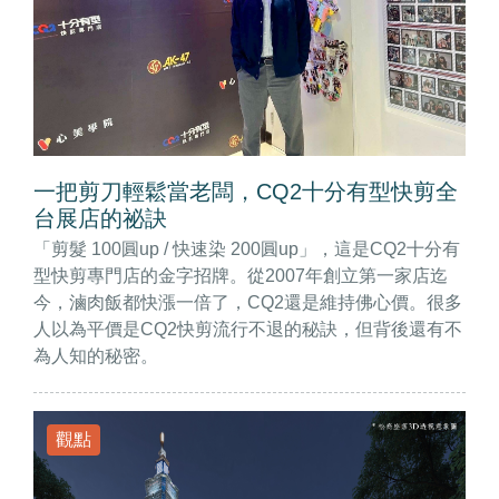
一把剪刀輕鬆當老闆，CQ2十分有型快剪全
台展店的祕訣
「剪髮 100圓up / 快速染 200圓up」，這是CQ2十分有
型快剪專門店的金字招牌。從2007年創立第一家店迄
今，滷肉飯都快漲一倍了，CQ2還是維持佛心價。很多
人以為平價是CQ2快剪流行不退的秘訣，但背後還有不
為人知的秘密。
觀點