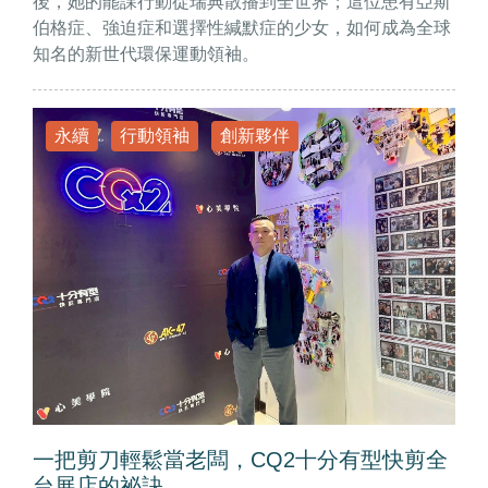
後，她的罷課行動從瑞典散播到全世界；這位患有亞斯
伯格症、強迫症和選擇性緘默症的少女，如何成為全球
知名的新世代環保運動領袖。
永續
行動領袖
創新夥伴
一把剪刀輕鬆當老闆，CQ2十分有型快剪全
台展店的祕訣