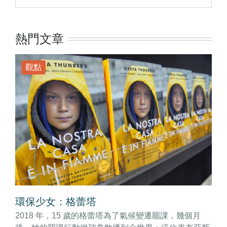
熱門文章
觀點
環保少女：格蕾塔
2018 年，15 歲的格蕾塔為了氣候變遷罷課，幾個月