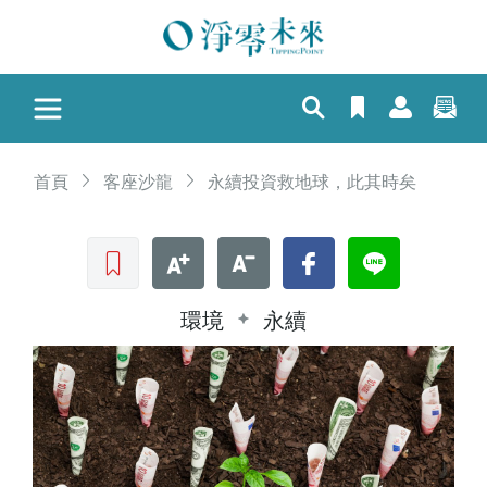
首頁
客座沙龍
永續投資救地球，此其時矣
收藏文章
文字加大
文字縮小
Facebook
LINE
環境
永續