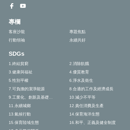
專欄
客座沙龍
專題焦點
行動領袖
永續共好
SDGs
1.終結貧窮
2.消除飢餓
3.健康與福祉
4.優質教育
5.性別平權
6.淨水及衛生
7.可負擔的潔淨能源
8.合適的工作及經濟成長
9.工業化、創新及基礎建設
10.減少不平等
11.永續城鄉
12.責任消費及生產
13.氣候行動
14.保育海洋生態
15.保育陸域生態
16.和平、正義及健全制度