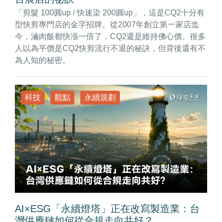
「剪髮 100圓up / 快速染 200圓up」，這是CQ2十分有
型快剪專門店的金字招牌。從2007年創立第一家店迄
今，滷肉飯都快漲一倍了，CQ2還是維持佛心價。很多
人以為平價是CQ2快剪流行不退的秘訣，但背後還有不
為人知的秘密。
科技
觀點
永續規劃
AI×ESG「永續燈塔」正在改寫製造業：台
灣供應鏈如何從合規走向共好？