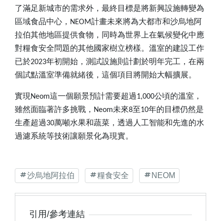
了滿足新城市的需求外，最終目標是將新興設施轉變為
區域食品中心，
NEOM
計畫未來將為大都市和沙烏地阿
拉伯其他地區提供食物，同時為世界上在氣候變化中應
對糧食安全問題的其他國家樹立榜樣。溫室的建設工作
已於
2023
年初開始，測試設施則計劃於明年完工，在兩
個試點溫室準備就緒後，這個項目將開始大幅擴展。
實現
Neom
這一個願景預計需要超過
1,000
公頃的溫室，
雖然面臨著許多挑戰，
Neom
未來
8
至
10
年的目標仍然是
生產超過
30
萬噸水果和蔬菜，透過人工智能和先進的水
過濾系統等技術讓願景化為現實。
沙烏地阿拉伯
糧食安全
NEOM
引用/參考連結