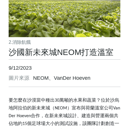
2.消除飢餓
沙國新未來城NEOM打造溫室
9/12/2023
圖片來源
NEOM、VanDer Hoeven
要怎麼在沙漠當中種出
30
萬噸的水果和蔬菜？位於沙烏
地阿拉伯的新未來城（
NEOM
）宣布與荷蘭溫室公司
Van
Der Hoeven
合作，在新未來城設計、建造與營運兩個共
佔地約
15
個足球場大小的測試設施，該團隊計劃創造一