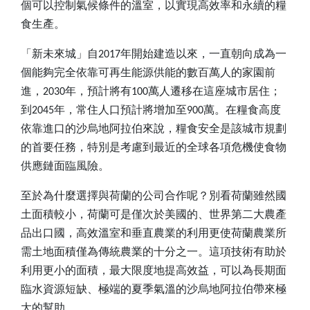
個可以控制氣候條件的溫室，以實現高效率和永續的糧
食生產。
「新未來城」自
2017
年開始建造以來，一直朝向成為一
個能夠完全依靠可再生能源供能的數百萬人的家園前
進，
2030
年，預計將有
100
萬人遷移在這座城市居住；
到
2045
年，常住人口預計將增加至
900
萬。在糧食高度
依靠進口的沙烏地阿拉伯來說，糧食安全是該城市規劃
的首要任務，特別是考慮到最近的全球各項危機使食物
供應鏈面臨風險。
至於為什麼選擇與荷蘭的公司合作呢？別看荷蘭雖然國
土面積較小，荷蘭可是僅次於美國的、世界第二大農產
品出口國，高效溫室和垂直農業的利用更使荷蘭農業所
需土地面積僅為傳統農業的十分之一。這項技術有助於
利用更小的面積，最大限度地提高效益，可以為長期面
臨水資源短缺、極端的夏季氣溫的沙烏地阿拉伯帶來極
大的幫助。