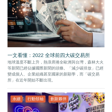
一文看懂：2022 全球前四大碳交易所
地球溫度不斷上升，熱浪席捲全歐洲與台灣，森林大火
等新聞已經佔據國際新聞的頭條。「減少碳排放」已經
變成個人、企業組織甚至國家的新顯學，而「碳交易
所」在近年開始不斷出現。
永續
行動領袖
創新夥伴