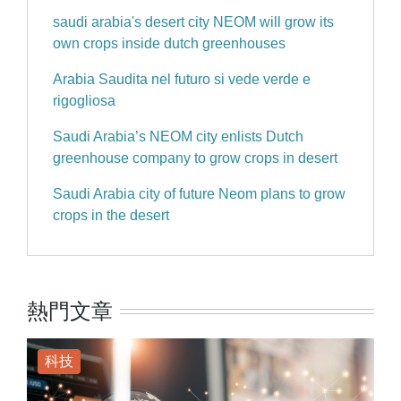
saudi arabia's desert city NEOM will grow its
own crops inside dutch greenhouses
Arabia Saudita nel futuro si vede verde e
rigogliosa
Saudi Arabia’s NEOM city enlists Dutch
greenhouse company to grow crops in desert
Saudi Arabia city of future Neom plans to grow
crops in the desert
熱門文章
科技