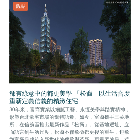
觀點
稀有綠意中的都更美學 「松裔」以生活合度
重新定義信義的精緻住宅
30年來，富裔實業以細膩工藝、永恆美學與踏實精神，
形塑台北豪宅市場的獨特語彙。如今，富裔攜手三菱地
所，在信義區推出最新作品「松裔」。從基地選址、立
面語言到生活尺度，松裔不僅象徵都更後的重生，也象
徵富裔品牌跨入新世代的傳承與革新。更重要的是，這