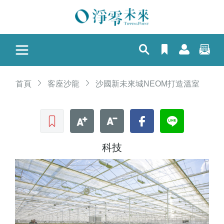
首頁
客座沙龍
沙國新未來城NEOM打造溫室
收藏文章
文字加大
文字縮小
Facebook
LINE
科技