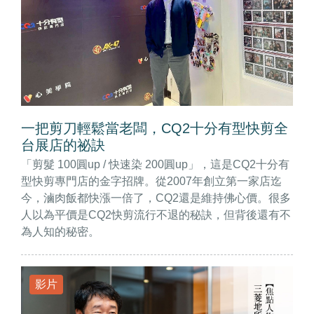
一把剪刀輕鬆當老闆，CQ2十分有型快剪全
台展店的祕訣
「剪髮 100圓up / 快速染 200圓up」，這是CQ2十分有
型快剪專門店的金字招牌。從2007年創立第一家店迄
今，滷肉飯都快漲一倍了，CQ2還是維持佛心價。很多
人以為平價是CQ2快剪流行不退的秘訣，但背後還有不
為人知的秘密。
影片