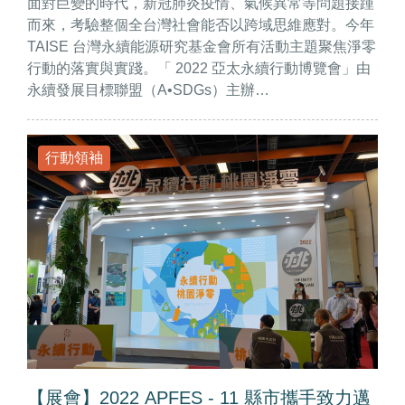
面對巨變的時代，新冠肺炎疫情、氣候異常等問題接踵
而來，考驗整個全台灣社會能否以跨域思維應對。今年
TAISE 台灣永續能源研究基金會所有活動主題聚焦淨零
行動的落實與實踐。「 2022 亞太永續行動博覽會」由
永續發展目標聯盟（A•SDGs）主辦…
行動領袖
【展會】2022 APFES - 11 縣市攜手致力邁