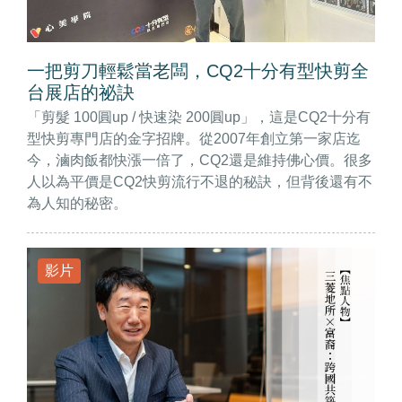
一把剪刀輕鬆當老闆，CQ2十分有型快剪全
台展店的祕訣
「剪髮 100圓up / 快速染 200圓up」，這是CQ2十分有
型快剪專門店的金字招牌。從2007年創立第一家店迄
今，滷肉飯都快漲一倍了，CQ2還是維持佛心價。很多
人以為平價是CQ2快剪流行不退的秘訣，但背後還有不
為人知的秘密。
影片