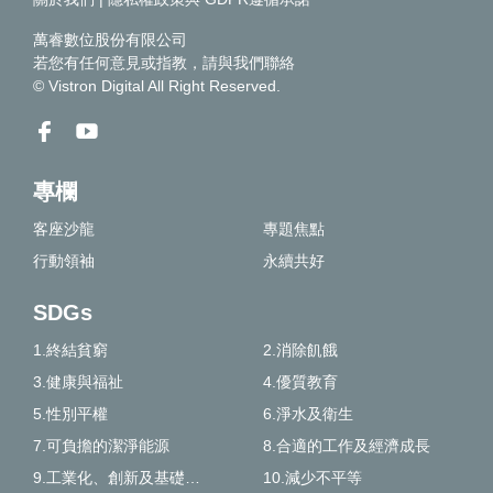
萬睿數位股份有限公司
若您有任何意見或指教，請
與我們聯絡
© Vistron Digital All Right Reserved.
專欄
客座沙龍
專題焦點
行動領袖
永續共好
SDGs
1.終結貧窮
2.消除飢餓
3.健康與福祉
4.優質教育
5.性別平權
6.淨水及衛生
7.可負擔的潔淨能源
8.合適的工作及經濟成長
9.工業化、創新及基礎建設
10.減少不平等