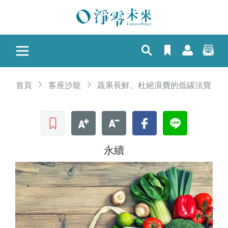
首頁
客座沙龍
蔬果長鮮、杜絕浪費的低碳法寶
收藏文章
文字加大
文字縮小
Facebook
LINE
永續