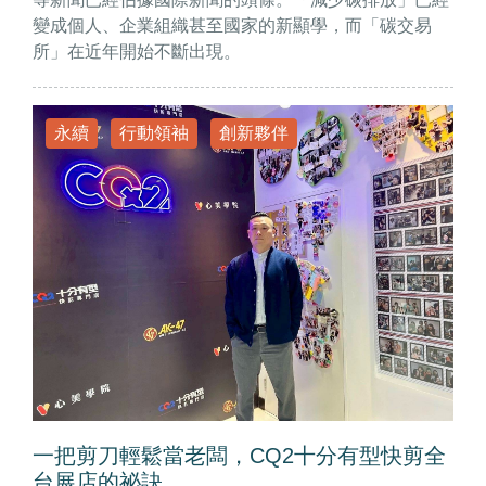
變成個人、企業組織甚至國家的新顯學，而「碳交易
所」在近年開始不斷出現。
永續
行動領袖
創新夥伴
一把剪刀輕鬆當老闆，CQ2十分有型快剪全
台展店的祕訣