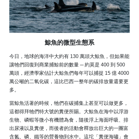
鯨魚的微型生態系
今日，地球的海洋中大約有 130 萬頭大鯨魚，但如果能
讓牠們回復到商業捕鯨前的數量 ─ 約莫是 400 到 500
萬頭，經濟學家估計大鯨魚們每年可以捕捉 15 億 4000
萬公噸的二氧化碳，這比巴西一整年的碳排放量還要更
多。
當鯨魚活著的時候，牠們在碳捕集上甚至可以做更多，
這都得拜牠們特大號的糞便所賜。大鯨魚在海中以浮游
生物、磷蝦等微小有機體為食，隨後浮上海面呼吸、排
出尿液以及糞便，而後者的活動會釋放出巨大的一團富
含氮、磷、鐵等的營養物到水中。這坨「糞便海嘯」會