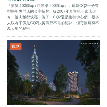
「剪髮 100圓up / 快速染 200圓up」，這是CQ2十分有
型快剪專門店的金字招牌。從2007年創立第一家店迄
今，滷肉飯都快漲一倍了，CQ2還是維持佛心價。很多
人以為平價是CQ2快剪流行不退的秘訣，但背後還有不
為人知的秘密。
觀點