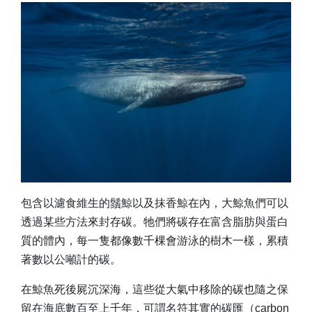
包含以濾食維生的鬚鯨以及抹香鯨在內，大鯨魚們可以
透過某些方法來封存碳。牠們將碳存在富含脂肪與蛋白
質的體內，每一隻都像數千棵會游泳的樹木一樣，累積
著數以公噸計的碳。
在鯨魚死後屍沉深海，這些從大氣中移除的碳也隨之保
留在海底數百至上千年，可謂名符其實的碳匯（carbon