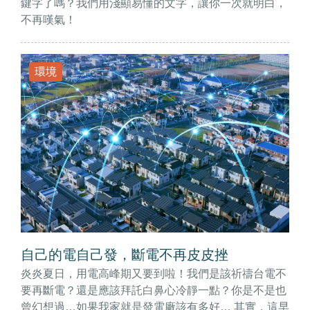
鍵字了嗎？我們用淺顯易懂的文字，讓你一次就明白，
不再嘆氣！
環境
自己的電自己發，斷電不再皮皮挫
炎炎夏日，用電高峰期又要到啦！我們是該祈禱台電不
要再斷電？還是應該拜託白鼻心冷靜一點？你是不是也
曾幻想過…如果我家就是發電廠該有多好… 其實，這早