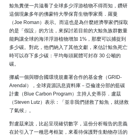
鯨魚糞便一共滋養了全球多少浮游植物不得而知，鑽研
這個現象多年的佛蒙特大學保育生物學家喬．羅曼
（Joe Roman）表示。而這也是為什麼經濟學家們採取
的是「假設」的方法，來探討若目前的大鯨魚族群數量
能夠讓全球的海洋浮游植物增加 1%，那麼可以捕捉到
多少碳。對此，他們納入了其他文獻，來估計鯨魚死亡
時可以存下多少碳：平均每頭屍體可封存 30 公噸的
碳。
挪威一個與聯合國環境規畫署合作的基金會（GRID-
Arendal），全球資源訊息資料庫－亞倫達分部的藍碳
計畫（Blue Carbon Program）主持人史蒂芬．盧茲
（Steven Lutz）表示：「並非我們拯救了鯨魚，就拯救
了氣候」。
對盧茲來說，比起呈現確切數字，這份分析報告的意義
在於引入了一種思考框架，來看待保護野生動物存活的