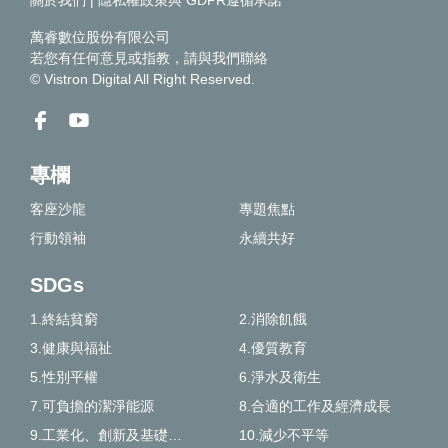
關於我們
|
隱私權政策與 GDPR遵循承諾
萬睿數位股份有限公司
若您有任何意見或指教，請
與我們聯絡
© Vistron Digital All Right Reserved.
專欄
客座沙龍
專題焦點
行動領袖
永續共好
SDGs
1.終結貧窮
2.消除飢餓
3.健康與福祉
4.優質教育
5.性別平權
6.淨水及衛生
7.可負擔的潔淨能源
8.合適的工作及經濟成長
9.工業化、創新及基礎建設
10.減少不平等