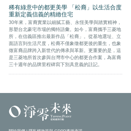
稀有綠意中的都更美學 「松裔」以生活合度
重新定義信義的精緻住宅
30年來，富裔實業以細膩工藝、永恆美學與踏實精神，
形塑台北豪宅市場的獨特語彙。如今，富裔攜手三菱地
所，在信義區推出最新作品「松裔」。從基地選址、立
面語言到生活尺度，松裔不僅象徵都更後的重生，也象
徵富裔品牌跨入新世代的傳承與革新。更重要的是，這
是三菱地所首次參與台灣市中心的都更合作案，為富裔
三十週年的品牌里程碑寫下別具意義的註記。