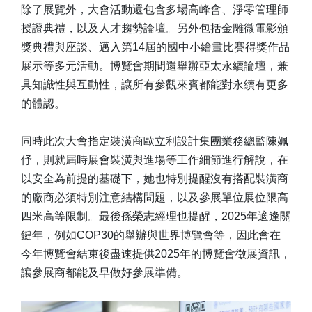
除了展覽外，大會活動還包含多場高峰會、淨零管理師
授證典禮，以及人才趨勢論壇。另外包括金雕微電影頒
獎典禮與座談、邁入第14屆的國中小繪畫比賽得獎作品
展示等多元活動。博覽會期間還舉辦亞太永續論壇，兼
具知識性與互動性，讓所有參觀來賓都能對永續有更多
的體認。
同時此次大會指定裝潢商歐立利設計集團業務總監陳姵
伃，則就屆時展會裝潢與進場等工作細節進行解說，在
以安全為前提的基礎下，她也特別提醒沒有搭配裝潢商
的廠商必須特別注意結構問題，以及參展單位展位限高
四米高等限制。最後孫榮志經理也提醒，2025年適逢關
鍵年，例如COP30的舉辦與世界博覽會等，因此會在
今年博覽會結束後盡速提供2025年的博覽會徵展資訊，
讓參展商都能及早做好參展準備。