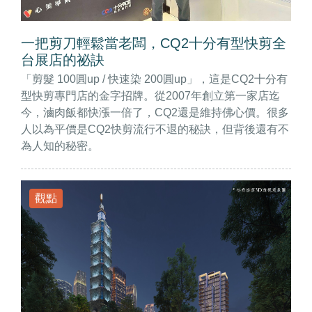
一把剪刀輕鬆當老闆，CQ2十分有型快剪全
台展店的祕訣
「剪髮 100圓up / 快速染 200圓up」，這是CQ2十分有
型快剪專門店的金字招牌。從2007年創立第一家店迄
今，滷肉飯都快漲一倍了，CQ2還是維持佛心價。很多
人以為平價是CQ2快剪流行不退的秘訣，但背後還有不
為人知的秘密。
觀點