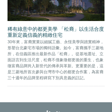
稀有綠意中的都更美學 「松裔」以生活合度
重新定義信義的精緻住宅
30年來，富裔實業以細膩工藝、永恆美學與踏實精神，
形塑台北豪宅市場的獨特語彙。如今，富裔攜手三菱地
所，在信義區推出最新作品「松裔」。從基地選址、立
面語言到生活尺度，松裔不僅象徵都更後的重生，也象
徵富裔品牌跨入新世代的傳承與革新。更重要的是，這
是三菱地所首次參與台灣市中心的都更合作案，為富裔
三十週年的品牌里程碑寫下別具意義的註記。