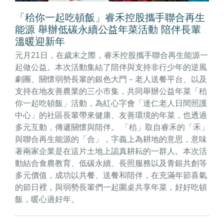
「秴你一起吃頓飯」睿禾控股攜手聯合再生
能源 舉辦低碳永續公益年菜活動 陪伴長輩
溫暖迎新年
元月21日，在歲末之際，睿禾控股攜手聯合再生能源一
起做公益。本次活動集結了陪伴與支持非行少年的逆風
劇團、關懷弱勢長輩的銀色大門－老人送餐平台、以及
支持在地友善農業的三小市集，共同舉辦公益年菜「秴
你一起吃頓飯」活動，為紅心字會「達仁老人日間照護
中心」的社區長輩帶來健康、友善環境的年菜，也透過
多元互動，傳遞關懷與陪伴。 「秴」取自睿禾的「禾」
與聯合再生能源的「合」，字義上為耕地的意思，意味
著兩家企業是在這片土地上認真耕耘的一群人。本次活
動結合食農教育、低碳永續、長照服務以及青銀共創等
多元價值，成功以共餐、送餐和陪伴，在充滿年節喜氣
的節日裡，與弱勢長輩們一起圍桌共享年菜，好好吃頓
飯，暖心過好年。