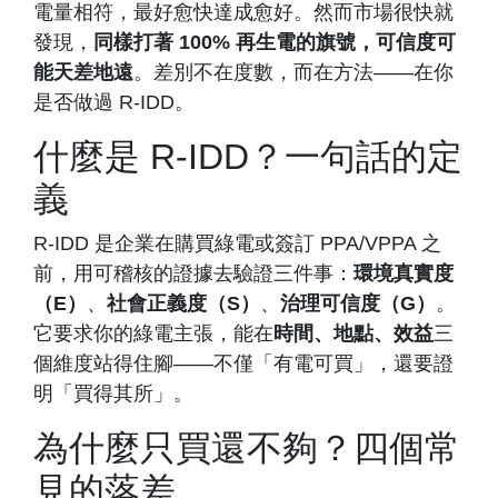
電量相符，最好愈快達成愈好。然而市場很快就
發現，
同樣打著 100% 再生電的旗號，可信度可
能天差地遠
。差別不在度數，而在方法——在你
是否做過 R-IDD。
什麼是 R-IDD？一句話的定
義
R-IDD 是企業在購買綠電或簽訂 PPA/VPPA 之
前，用可稽核的證據去驗證三件事：
環境真實度
（E）
、
社會正義度（S）
、
治理可信度（G）
。
它要求你的綠電主張，能在
時間、地點、效益
三
個維度站得住腳——不僅「有電可買」，還要證
明「買得其所」。
為什麼只買還不夠？四個常
見的落差