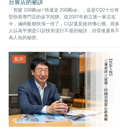
台展店的祕訣
「剪髮 100圓up / 快速染 200圓up」，這是CQ2十分有
型快剪專門店的金字招牌。從2007年創立第一家店迄
今，滷肉飯都快漲一倍了，CQ2還是維持佛心價。很多
人以為平價是CQ2快剪流行不退的秘訣，但背後還有不
為人知的秘密。
影片