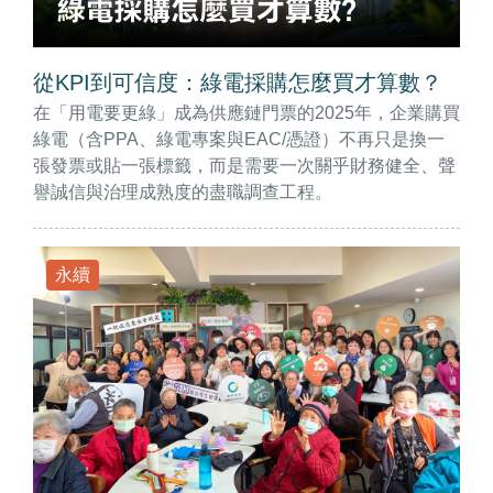
從KPI到可信度：綠電採購怎麼買才算數？
在「用電要更綠」成為供應鏈門票的2025年，企業購買
綠電（含PPA、綠電專案與EAC/憑證）不再只是換一
張發票或貼一張標籤，而是需要一次關乎財務健全、聲
譽誠信與治理成熟度的盡職調查工程。
永續