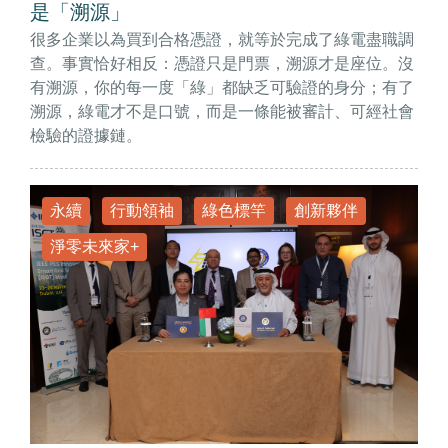
是「溯源」
很多企業以為買到合格憑證，就等於完成了綠電盡職調
查。事實恰好相反：憑證只是門票，溯源才是座位。沒
有溯源，你的每一度「綠」都缺乏可驗證的身分；有了
溯源，綠電才不是口號，而是一條能被審計、可經社會
檢驗的證據鏈。
永續
行動領袖
綠色標竿
創新夥伴
淨零未來家+