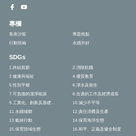
專欄
客座沙龍
專題焦點
行動領袖
永續共好
SDGs
1.終結貧窮
2.消除飢餓
3.健康與福祉
4.優質教育
5.性別平權
6.淨水及衛生
7.可負擔的潔淨能源
8.合適的工作及經濟成長
9.工業化、創新及基礎建設
10.減少不平等
11.永續城鄉
12.責任消費及生產
13.氣候行動
14.保育海洋生態
15.保育陸域生態
16.和平、正義及健全制度