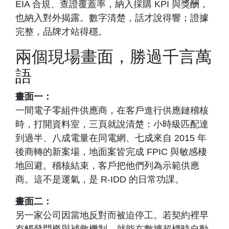
EIA 合規、查證覆蓋率，納入採購 KPI 與獎酬，
也納入對外揭露。數字清楚，話才說得響；證據
完整，品牌才站得穩。
兩個現場畫面，勝過千言萬
語
畫面一：
一間電子零組件供應商，在客戶進行供應鏈稽核
時，打開資料室，三頁就說清楚：小時級匹配達
到過半、八成電量在同電網、七成來自 2015 年
後商轉的新案場，地面案皆完成 FPIC 與敏感棲
地回避。稽核結束，客戶把他們列為示範供應
商。這不是運氣，是 R-IDD 的日常功課。
畫面二：
另一家公司因當地反對而被迫停工。若契約裡早