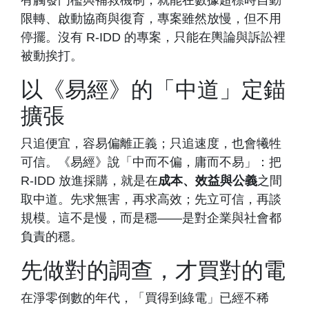
有觸發門檻與補救機制，就能在數據超標時自動
限轉、啟動協商與復育，專案雖然放慢，但不用
停擺。沒有 R-IDD 的專案，只能在輿論與訴訟裡
被動挨打。
以《易經》的「中道」定錨
擴張
只追便宜，容易偏離正義；只追速度，也會犧牲
可信。《易經》說「中而不偏，庸而不易」：把
R-IDD 放進採購，就是在
成本、效益與公義
之間
取中道。先求無害，再求高效；先立可信，再談
規模。這不是慢，而是穩——是對企業與社會都
負責的穩。
先做對的調查，才買對的電
在淨零倒數的年代，「買得到綠電」已經不稀