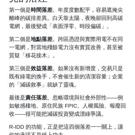
第一個是
時間落差
。年度度數配平，容易遮掩尖
離峰的碳排差異。白天靠太陽，夜晚卻回到高碳
電網，最後變成「表面淨零、時段偏碳」。
第二個是
地點落差
。跨區憑證與實際用電不在同
一電網，對當地殘餘電力沒有實質改善，甚至被
質疑「移花接木」。
第三個是
效益落差
。如果沒有新增度，交易只是
既有綠電的換手，不會催生新的清潔容量；企業
的「減碳敘事」就缺了靈魂。
最後是
責任落差
。忽略環境與社會外部性——例
如敏感棲地、原住民族 FPIC、人權風險、報廢回
收——很可能把減碳投資變成漂綠爭議。
R-IDD 的功能，正是把這四個落差一一關上，讓