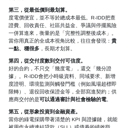
第三，從最低價到最划算。
度電價便宜，並不等於總成本最低。R-IDD把查
證費、回收責任、社區共益金、爭議與停擺風險
一併算進來，衡量的是「完整性調整後成本」。
當你用真正的全成本視角比較，往往會發現：
貴
一點、穩很多
，長期才划算。
第四，從交付度數到交付可信度。
好的合約，不只交「幾度電」，還交「幾分證
據」。R-IDD會把小時級資料、同域要求、新增
度證明、環境監測與觸發門檻（例如風場超標即
限轉）、退役回收保證金等，全部寫進契約；供
應商交付的是
可以通過審計與社會檢驗的電
。
第五，從形象投資到金融資產。
當你的綠電採購帶著清楚的 KPI 與證據鏈，就能
被用作永續連結貸款（SLL）或債券的績效指