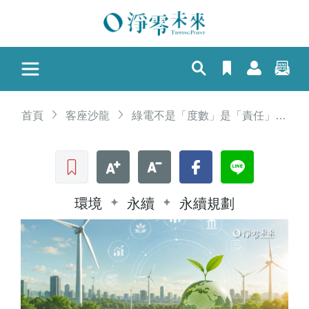
首頁
客座沙龍
綠電不是「度數」是「責任」：為什麼企業在採購前，必須先做一份「再生能源盡職調查（R-IDD）」
收藏文章
文字加大
文字縮小
Facebook
LINE
環境
永續
永續規劃