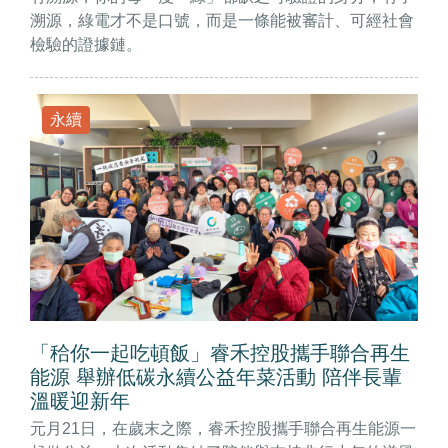
溯源，綠電才不是口號，而是一條能被審計、可經社會
檢驗的證據鏈。
永續
「秴你一起吃頓飯」睿禾控股攜手聯合再生
能源 舉辦低碳永續公益年菜活動 陪伴長輩
溫暖迎新年
元月21日，在歲末之際，睿禾控股攜手聯合再生能源一