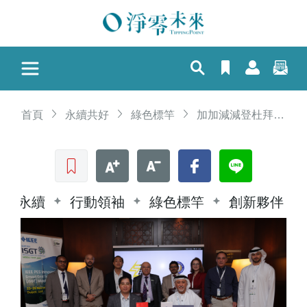
首頁
永續共好
綠色標竿
加加減減登杜拜 IEEE 與杜拜大學簽合作協議，結盟大同智能升級光電案場 能助攻淨零轉型
收藏文章
文字加大
文字縮小
Facebook
LINE
永續
行動領袖
綠色標竿
創新夥伴