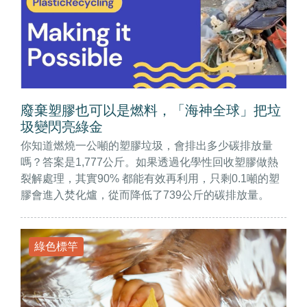
廢棄塑膠也可以是燃料，「海神全球」把垃
圾變閃亮綠金
你知道燃燒一公噸的塑膠垃圾，會排出多少碳排放量
嗎？答案是1,777公斤。如果透過化學性回收塑膠做熱
裂解處理，其實90% 都能有效再利用，只剩0.1噸的塑
膠會進入焚化爐，從而降低了739公斤的碳排放量。
綠色標竿