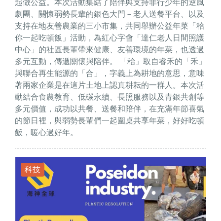
起做公益。本次活動集結了陪伴與支持非行少年的逆風
劇團、關懷弱勢長輩的銀色大門－老人送餐平台、以及
支持在地友善農業的三小市集，共同舉辦公益年菜「秴
你一起吃頓飯」活動，為紅心字會「達仁老人日間照護
中心」的社區長輩帶來健康、友善環境的年菜，也透過
多元互動，傳遞關懷與陪伴。 「秴」取自睿禾的「禾」
與聯合再生能源的「合」，字義上為耕地的意思，意味
著兩家企業是在這片土地上認真耕耘的一群人。本次活
動結合食農教育、低碳永續、長照服務以及青銀共創等
多元價值，成功以共餐、送餐和陪伴，在充滿年節喜氣
的節日裡，與弱勢長輩們一起圍桌共享年菜，好好吃頓
飯，暖心過好年。
科技