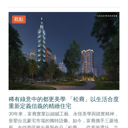
觀點
稀有綠意中的都更美學 「松裔」以生活合度
重新定義信義的精緻住宅
30年來，富裔實業以細膩工藝、永恆美學與踏實精神，
形塑台北豪宅市場的獨特語彙。如今，富裔攜手三菱地
所，在信義區推出最新作品「松裔」。從基地選址、立