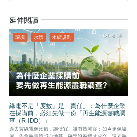
延伸閱讀
環境
永續
永續規劃
綠電不是「度數」是「責任」：為什麼企業
在採購前，必須先做一份「再生能源盡職調
查（R-IDD）」
過去買綠電像比價，誰便宜、誰有量就簽；如今更像驗
屋，先拿手電筒照向地基，確定沒裂縫才成交。這支手