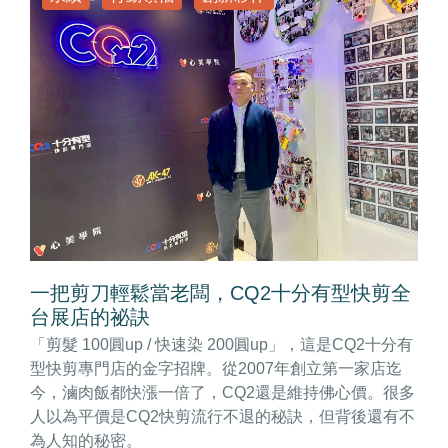
一把剪刀輕鬆當老闆，CQ2十分有型快剪全
台展店的祕訣
「剪髮 100圓up / 快速染 200圓up」，這是CQ2十分有
型快剪專門店的金字招牌。從2007年創立第一家店迄
今，滷肉飯都快漲一倍了，CQ2還是維持佛心價。很多
人以為平價是CQ2快剪流行不退的秘訣，但背後還有不
為人知的秘密。