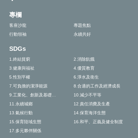
專欄
客座沙龍
專題焦點
行動領袖
永續共好
SDGs
1.終結貧窮
2.消除飢餓
3.健康與福祉
4.優質教育
5.性別平權
6.淨水及衛生
7.可負擔的潔淨能源
8.合適的工作及經濟成長
9.工業化、創新及基礎建設
10.減少不平等
11.永續城鄉
12.責任消費及生產
13.氣候行動
14.保育海洋生態
15.保育陸域生態
16.和平、正義及健全制度
17.多元夥伴關係