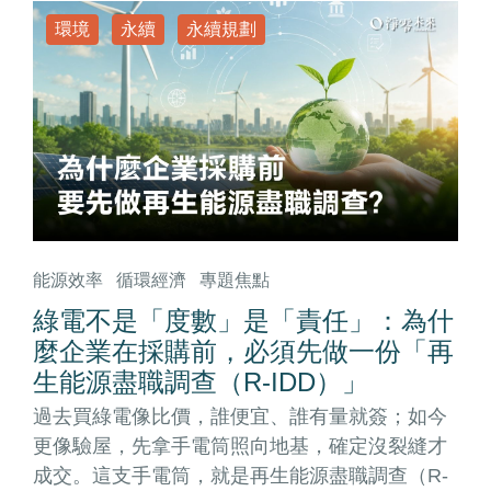
環境
永續
永續規劃
能源效率
循環經濟
專題焦點
綠電不是「度數」是「責任」：為什
麼企業在採購前，必須先做一份「再
生能源盡職調查（R-IDD）」
過去買綠電像比價，誰便宜、誰有量就簽；如今
更像驗屋，先拿手電筒照向地基，確定沒裂縫才
成交。這支手電筒，就是再生能源盡職調查（R-