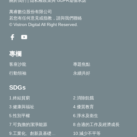
關於我們
|
隱私權政策與 GDPR遵循承諾
萬睿數位股份有限公司
若您有任何意見或指教，請
與我們聯絡
© Vistron Digital All Right Reserved.
專欄
客座沙龍
專題焦點
行動領袖
永續共好
SDGs
1.終結貧窮
2.消除飢餓
3.健康與福祉
4.優質教育
5.性別平權
6.淨水及衛生
7.可負擔的潔淨能源
8.合適的工作及經濟成長
9.工業化、創新及基礎建設
10.減少不平等