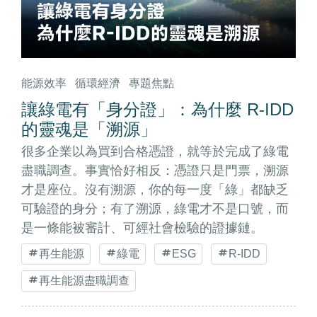
能源效率
循環經濟
專題焦點
讓綠電有「身分證」：為什麼 R-IDD
的靈魂是「溯源」
很多企業以為買到合格憑證，就等於完成了綠電
盡職調查。事實恰好相反：憑證只是門票，溯源
才是座位。沒有溯源，你的每一度「綠」都缺乏
可驗證的身分；有了溯源，綠電才不是口號，而
是一條能被審計、可經社會檢驗的證據鏈。
再生能源
綠電
ESG
R-IDD
再生能源盡職調查