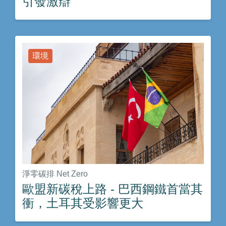
引發激辯
環境
淨零碳排 Net Zero
歐盟新碳稅上路 - 巴西鋼鐵首當其
衝，土耳其受影響更大