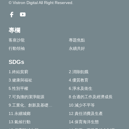
© Vistron Digital All Right Reserved.
專欄
客座沙龍
專題焦點
行動領袖
永續共好
SDGs
1.終結貧窮
2.消除飢餓
3.健康與福祉
4.優質教育
5.性別平權
6.淨水及衛生
7.可負擔的潔淨能源
8.合適的工作及經濟成長
9.工業化、創新及基礎建設
10.減少不平等
11.永續城鄉
12.責任消費及生產
13.氣候行動
14.保育海洋生態