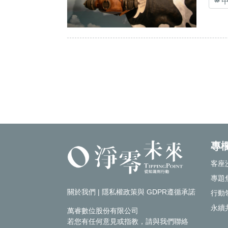
專
客座
專題
關於我們
|
隱私權政策與 GDPR遵循承諾
行動
永續
萬睿數位股份有限公司
若您有任何意見或指教，請
與我們聯絡