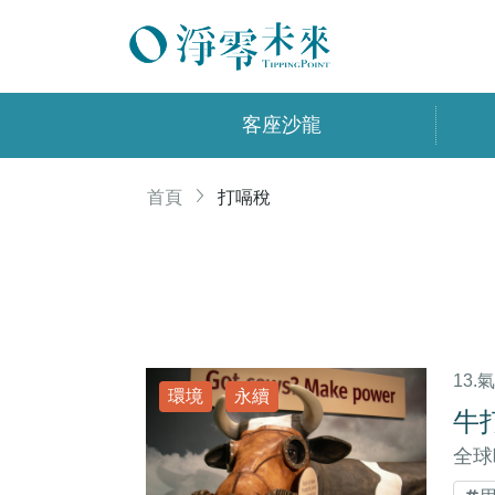
客座沙龍
首頁
打嗝稅
13.
環境
永續
牛
全球