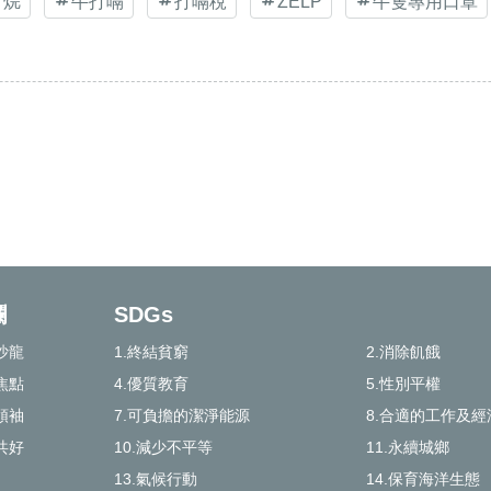
甲烷
牛打嗝
打嗝稅
ZELP
牛隻專用口罩
欄
SDGs
沙龍
1.終結貧窮
2.消除飢餓
焦點
4.優質教育
5.性別平權
領袖
7.可負擔的潔淨能源
8.合適的工作及經
共好
10.減少不平等
11.永續城鄉
13.氣候行動
14.保育海洋生態