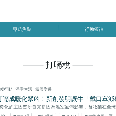
專題焦點
行動領袖
打嗝稅
氣候行動
淨零生活
氣候變遷
打嗝成暖化幫凶！新創發明讓牛「戴口罩減
暖化的主因眾所皆知是因為溫室氣體影響，畜牧業在全球