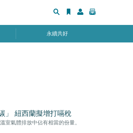
永續共好
碳」 紐西蘭擬增打嗝稅
溫室氣體排放中佔有相當的份量。