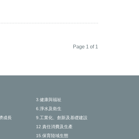
Page 1 of 1
3.健康與福祉
6.淨水及衛生
濟成長
9.工業化、創新及基礎建設
12.責任消費及生產
15.保育陸域生態