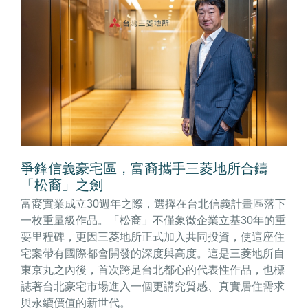
爭鋒信義豪宅區，富裔攜手三菱地所合鑄
「松裔」之劍
富裔實業成立30週年之際，選擇在台北信義計畫區落下
一枚重量級作品。「松裔」不僅象徵企業立基30年的重
要里程碑，更因三菱地所正式加入共同投資，使這座住
宅案帶有國際都會開發的深度與高度。這是三菱地所自
東京丸之內後，首次跨足台北都心的代表性作品，也標
誌著台北豪宅市場進入一個更講究質感、真實居住需求
與永續價值的新世代。