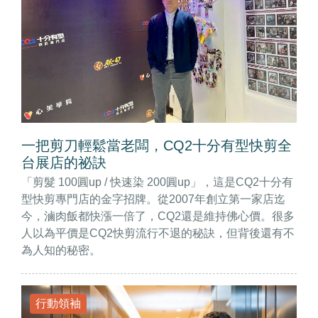
一把剪刀輕鬆當老闆，CQ2十分有型快剪全
台展店的祕訣
「剪髮 100圓up / 快速染 200圓up」，這是CQ2十分有
型快剪專門店的金字招牌。從2007年創立第一家店迄
今，滷肉飯都快漲一倍了，CQ2還是維持佛心價。很多
人以為平價是CQ2快剪流行不退的秘訣，但背後還有不
為人知的秘密。
行動領袖