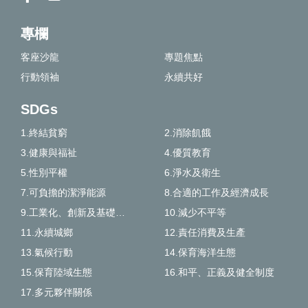
專欄
客座沙龍
專題焦點
行動領袖
永續共好
SDGs
1.終結貧窮
2.消除飢餓
3.健康與福祉
4.優質教育
5.性別平權
6.淨水及衛生
7.可負擔的潔淨能源
8.合適的工作及經濟成長
9.工業化、創新及基礎建設
10.減少不平等
11.永續城鄉
12.責任消費及生產
13.氣候行動
14.保育海洋生態
15.保育陸域生態
16.和平、正義及健全制度
17.多元夥伴關係