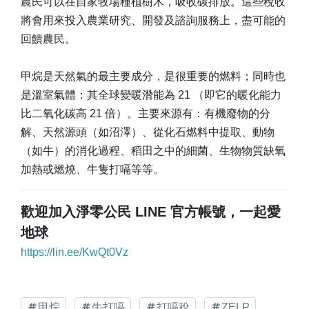
農民可以在自家牧場種植樹木，吸收碳排放。這些稅收
將會用來投入農業研究、開發及諮詢服務上，盡可能的
回饋農民。
甲烷是天然氣的最主要成分，是很重要的燃料；同時也
是溫室氣體：其全球變暖潛能為 21 （即它的暖化能力
比二氧化碳高 21 倍）。主要來源有：有機廢物的分
解、天然源頭（如沼澤）、從化石燃料中提取、動物
（如牛）的消化過程、稻田之中的細菌、生物物質缺氧
加熱或燃燒、牛隻打嗝等等。
歡迎加入淨零公民 LINE 官方帳號，一起愛
地球
https://lin.ee/KwQt0Vz
甲烷
牛打嗝
打嗝稅
ZELP