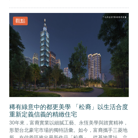
觀點
稀有綠意中的都更美學 「松裔」以生活合度
重新定義信義的精緻住宅
30年來，富裔實業以細膩工藝、永恆美學與踏實精神，
形塑台北豪宅市場的獨特語彙。如今，富裔攜手三菱地
所，在信義區推出最新作品「松裔」。從基地選址、立