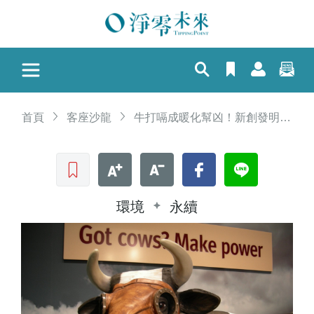
首頁
客座沙龍
牛打嗝成暖化幫凶！新創發明讓牛「戴口罩減碳」 紐西蘭擬增打嗝稅
收藏文章
文字加大
文字縮小
Facebook
LINE
環境
永續