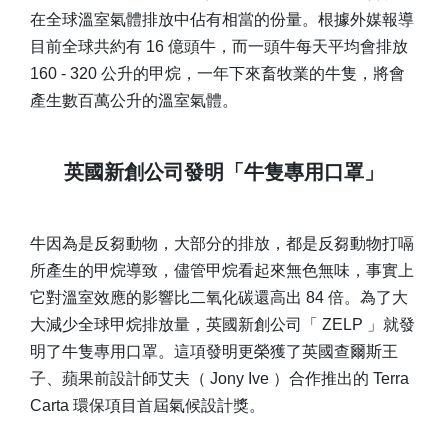
在全球溫室氣體排放中佔有相當的份量。根據外媒報導
目前全球共約有 16 億頭牛，而一頭牛每天平均會排放
160 - 320 公升的甲烷，一年下來畜牧業的牛隻，將會
產生數百萬公升的溫室氣體。
英國新創公司發明「牛隻專用口罩」
牛因為是反芻動物，大部分的排放，都是反芻動物打嗝
所產生的甲烷導致，儘管甲烷看起來無色無味，事實上
它對溫室效應的影響比二氧化碳還高出 84 倍。為了大
大減少全球甲烷排放量，英國新創公司「 ZELP 」就發
明了牛隻專用口罩。這項發明更榮獲了英國查爾斯王
子、蘋果前設計師艾夫（ Jony Ive ）合作推出的 Terra
Carta 環保項目首屆氣候設計獎。