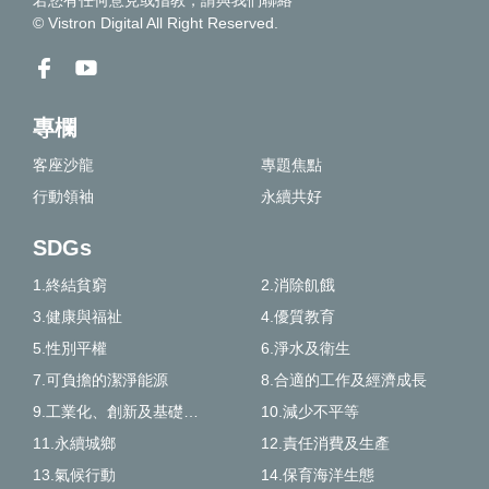
© Vistron Digital All Right Reserved.
專欄
客座沙龍
專題焦點
行動領袖
永續共好
SDGs
1.終結貧窮
2.消除飢餓
3.健康與福祉
4.優質教育
5.性別平權
6.淨水及衛生
7.可負擔的潔淨能源
8.合適的工作及經濟成長
9.工業化、創新及基礎建設
10.減少不平等
11.永續城鄉
12.責任消費及生產
13.氣候行動
14.保育海洋生態