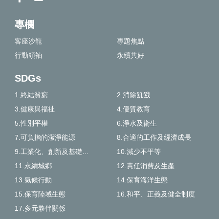
專欄
客座沙龍
專題焦點
行動領袖
永續共好
SDGs
1.終結貧窮
2.消除飢餓
3.健康與福祉
4.優質教育
5.性別平權
6.淨水及衛生
7.可負擔的潔淨能源
8.合適的工作及經濟成長
9.工業化、創新及基礎建設
10.減少不平等
11.永續城鄉
12.責任消費及生產
13.氣候行動
14.保育海洋生態
15.保育陸域生態
16.和平、正義及健全制度
17.多元夥伴關係