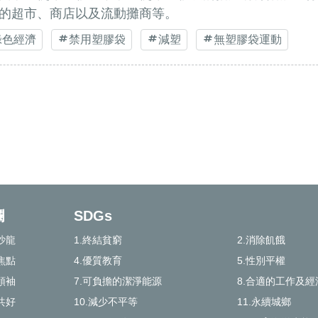
的超市、商店以及流動攤商等。
綠色經濟
禁用塑膠袋
減塑
無塑膠袋運動
欄
SDGs
沙龍
1.終結貧窮
2.消除飢餓
焦點
4.優質教育
5.性別平權
領袖
7.可負擔的潔淨能源
8.合適的工作及經
共好
10.減少不平等
11.永續城鄉