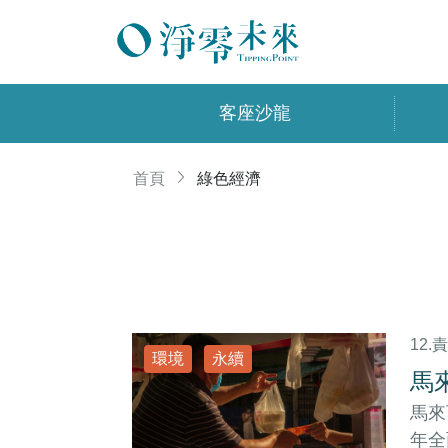
客座沙龍
首頁
綠色經濟
12
環境
永續
馬
馬來
年全