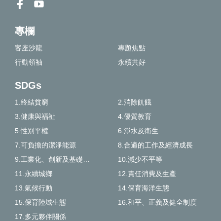
專欄
客座沙龍
專題焦點
行動領袖
永續共好
SDGs
1.終結貧窮
2.消除飢餓
3.健康與福祉
4.優質教育
5.性別平權
6.淨水及衛生
7.可負擔的潔淨能源
8.合適的工作及經濟成長
9.工業化、創新及基礎建設
10.減少不平等
11.永續城鄉
12.責任消費及生產
13.氣候行動
14.保育海洋生態
15.保育陸域生態
16.和平、正義及健全制度
17.多元夥伴關係