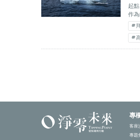
起點
作為
專
客座
專題