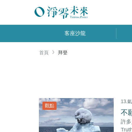
客座沙龍
首頁
拜登
13.
觀點
不
許多
Tr