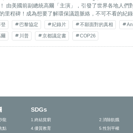
！ 由美國前副總統高爾「主演」，引發了世界各地人們
的里程碑！成為想要了解環保議題脈絡，不可不看的紀錄
拜登
巴黎協定
紀錄片
不願面對的真相
An
高爾
川普
京都議定書
COP26
欄
SDGs
沙龍
1.終結貧窮
2.消除飢餓
焦點
4.優質教育
5.性別平權