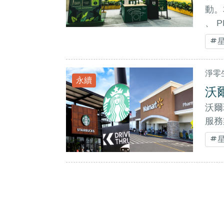
動。
、 
淨零
永續
沃
沃爾
服務