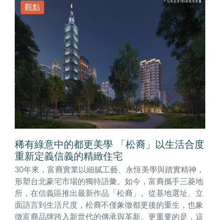
觀點
稀有綠意中的都更美學 「松裔」以生活合度
重新定義信義的精緻住宅
30年來，富裔實業以細膩工藝、永恆美學與踏實精神，
形塑台北豪宅市場的獨特語彙。如今，富裔攜手三菱地
所，在信義區推出最新作品「松裔」。從基地選址、立
面語言到生活尺度，松裔不僅象徵都更後的重生，也象
徵富裔品牌跨入新世代的傳承與革新。更重要的是，這