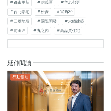
都市更新
信義區
危老都更
台北豪宅
松裔
富裔30
三菱地所
國際開發
永續建築
前田匠
丸之內
高品質住宅
延伸閱讀
行動領袖