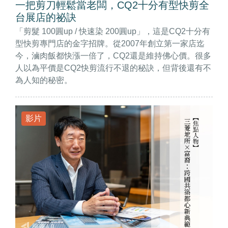
一把剪刀輕鬆當老闆，CQ2十分有型快剪全
台展店的祕訣
「剪髮 100圓up / 快速染 200圓up」，這是CQ2十分有
型快剪專門店的金字招牌。從2007年創立第一家店迄
今，滷肉飯都快漲一倍了，CQ2還是維持佛心價。很多
人以為平價是CQ2快剪流行不退的秘訣，但背後還有不
為人知的秘密。
影片