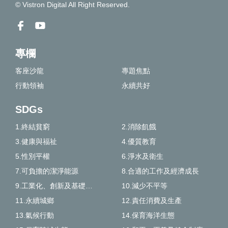
© Vistron Digital All Right Reserved.
專欄
客座沙龍
專題焦點
行動領袖
永續共好
SDGs
1.終結貧窮
2.消除飢餓
3.健康與福祉
4.優質教育
5.性別平權
6.淨水及衛生
7.可負擔的潔淨能源
8.合適的工作及經濟成長
9.工業化、創新及基礎建設
10.減少不平等
11.永續城鄉
12.責任消費及生產
13.氣候行動
14.保育海洋生態