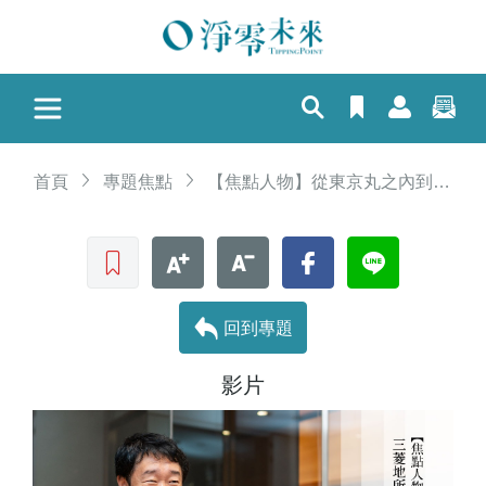
首頁
專題焦點
【焦點人物】從東京丸之內到台北信義——台灣三菱地所董事長前田匠的城市選擇
收藏文章
文字加大
文字縮小
Facebook
LINE
回到專題
影片