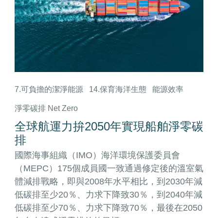
7.可負擔的潔淨能源
14.保育海洋生態
能源效率
淨零碳排 Net Zero
全球航運力拚2050年實現船舶淨零碳
排
國際海事組織（IMO）海洋環境保護委員會
（MEPC）175個成員國一致通過修定後的溫室氣
體減排戰略，即與2008年水平相比，到2030年減
低碳排至少20％、力求下降致30％，到2040年減
低碳排至少70％、力求下降致70％，最後在2050