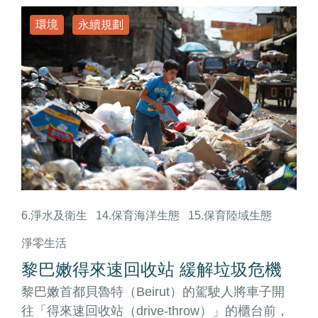
環境
永續規劃
6.淨水及衛生
14.保育海洋生態
15.保育陸域生態
淨零生活
黎巴嫩得來速回收站 緩解垃圾危機
黎巴嫩首都貝魯特（Beirut）的駕駛人將車子開
往「得來速回收站（drive-throw）」的櫃台前，