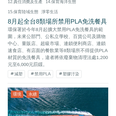
12.責任消費及生產
14.保育海洋生態
15.保育陸域生態
淨零生活
8月起全台8類場所禁用PLA免洗餐具
環保署於今年8月起擴大禁用PLA免洗餐具的範
圍，未來公部門、公私立學校、百貨公司及購物
中心、量販店、超級市場、連鎖便利商店、連鎖
速食店、有店面的餐飲業等8類場所不得提供PLA
材質的免洗餐具，違者將依廢棄物清理法處1,200
元至6,000元罰鍰。
減塑
禁用PLA
塑膠汙染
環境
永續