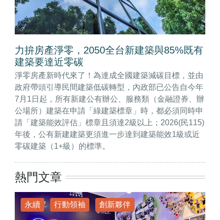
力拚房產淨零，2050全台新建築與85%既有
建築要達近零碳
淨零房產新時代來了！為達成全國建築減碳目標，並由
政府帶頭引導民間建築低碳轉型，內政部已公告自今年
7月1日起，所有新建公有辦公、服務類（金融證券、辦
公場所）建築在申請「綠建築標章」時，都必須同時申
請「建築能效評估」標章且須達2級以上；2026(民115)
年後，公有新建建築更須進一步達到建築能效1級或近
零碳建築（1+級）的標準。
熱門文章
永續
行動領袖
創新夥伴