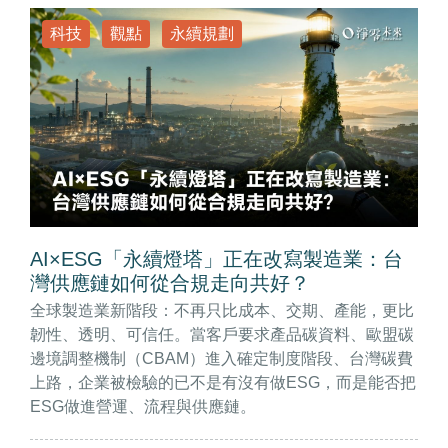
科技
觀點
永續規劃
AI×ESG「永續燈塔」正在改寫製造業：台
灣供應鏈如何從合規走向共好？
全球製造業新階段：不再只比成本、交期、產能，更比
韌性、透明、可信任。當客戶要求產品碳資料、歐盟碳
邊境調整機制（CBAM）進入確定制度階段、台灣碳費
上路，企業被檢驗的已不是有沒有做ESG，而是能否把
ESG做進營運、流程與供應鏈。