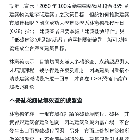
政府已宣示「2050 年 100% 新建建築物及超過 85% 的
建築物為近零碳建築」之政策目標，但該如何推動建築
市場達標呢？國立成功大學建築學系林憲德教授昨日
(6/28) 指出，建築業者只要掌握「建築能效評估」與
「低碳建築(碳足跡)認證」這兩把關鍵鑰匙，就可以輕
鬆達成全台淨零建築目標。
林憲德表示，目前坊間充滿太多碳盤查、永續認證與人
才培訓課程，幾乎都是在發災難財，因為建築同業搞不
清楚建築減碳是怎麼一回事，才會在 ESG 恐慌下讓市
場掀起亂象。
不要亂花錢做無效益的碳盤查
林憲德解釋，一般市場在討論的碳邊境關稅、碳權，其
實都跟建築營建業無關，因為建築業屬內需市場，不會
發生出口而導致碳稅問題；另外，市面上針對建築物所
做的碳盤查，也不會產生減碳效果，建築同業與其亂花