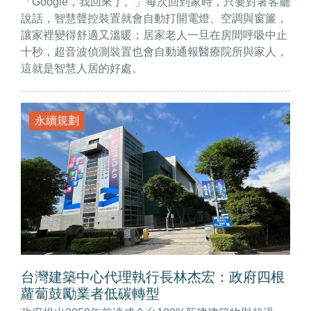
「Google，我回來了。」每次回到家時，只要對著客廳
說話，智慧聲控裝置就會自動打開電燈、空調與窗簾，
讓家裡變得舒適又溫暖；居家老人一旦在房間呼吸中止
十秒，超音波偵測裝置也會自動通報醫療院所與家人，
這就是智慧人居的好處。
永續規劃
台灣建築中心代理執行長林杰宏：政府四根
蘿蔔鼓勵業者低碳轉型