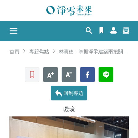
首頁
專題焦點
林憲德：掌握淨零建築兩把關鍵鑰匙，低碳建築只會更省錢
收藏文章
文字加大
文字縮小
Facebook
LINE
回到專題
環境