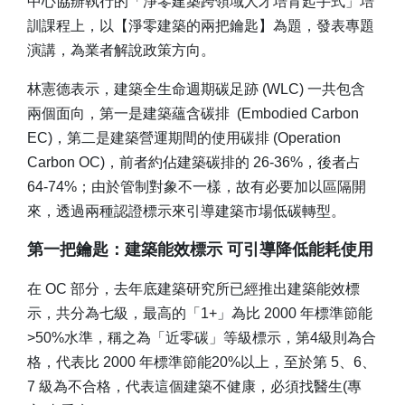
中心協辦執行的「淨零建築跨領域人才培育起手式」培
訓課程上，以【淨零建築的兩把鑰匙】為題，發表專題
演講，為業者解說政策方向。
林憲德表示，建築全生命週期碳足跡 (WLC) 一共包含
兩個面向，第一是建築蘊含碳排 (Embodied Carbon
EC)，第二是建築營運期間的使用碳排 (Operation
Carbon OC)，前者約佔建築碳排的 26-36%，後者占
64-74%；由於管制對象不一樣，故有必要加以區隔開
來，透過兩種認證標示來引導建築市場低碳轉型。
第一把鑰匙：建築能效標示 可引導降低能耗使用
在 OC 部分，去年底建築研究所已經推出建築能效標
示，共分為七級，最高的「1+」為比 2000 年標準節能
>50%水準，稱之為「近零碳」等級標示，第4級則為合
格，代表比 2000 年標準節能20%以上，至於第 5、6、
7 級為不合格，代表這個建築不健康，必須找醫生(專