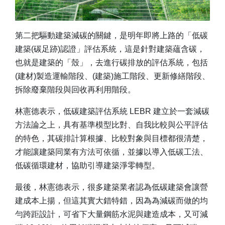
第二把驅動建築減碳的關鍵，是明年即將上路的「低碳
建築(碳足跡)認證」評估系統，這是針對建築蘊含碳，
也就是建築的「殼」，去進行碳排放的評估系統，包括
(建材)製造運輸階段、(建築)施工階段、更新修繕階段、
拆除廢棄階段與回收再利用階段。
林憲德表示，低碳建築評估系統 LEBR 建立於一套減碳
方法論之上，具有基準模型比對、自我比較與公平評估
的特色，其碳排計算根據、比較對象與目標都很清楚，
才能讓建築同業有方法可依循，並據以導入低碳工法、
低碳循環建材，協助引導建築淨零轉型。
最後，林憲德表示，很多建築業者認為低碳建築會讓營
建成本上揚，但這其實大錯特錯，因為為減碳而做的均
勻跨距設計，可省下大量鋼筋水泥與建造成本，又可減